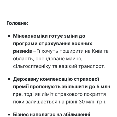
Головне:
Мінекономіки готує зміни до
програми страхування воєнних
ризиків
– її хочуть поширити на Київ та
область, орендоване майно,
сільгосптехніку та важкий транспорт.
Державну компенсацію страхової
премії пропонують збільшити до 5 млн
грн
, тоді як ліміт страхового покриття
поки залишається на рівні 30 млн грн.
Бізнес наполягає на збільшенні