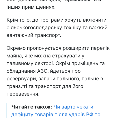
інших приміщеннях.
Крім того, до програми хочуть включити
сільськогосподарську техніку та важкий
вантажний транспорт.
Окремо пропонується розширити перелік
майна, яке можна страхувати у
паливному секторі. Окрім приміщень та
обладнання АЗС, йдеться про
резервуари, запаси пального, пальне в
транзиті та транспорт для його
перевезення.
Читайте також:
Чи варто чекати
дефіциту товарів після ударів РФ по