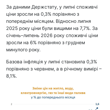
За даними Держстату, у липні споживчі
ціни зросли на 0,3% порівняно з
попереднім місяцем. Відносно липня
2025 року ціни були вищими на 7,7%. За
січень–липень 2026 року споживчі ціни
зросли на 6% порівняно з груднем
минулого року.
Базова інфляція у липні становила 0,3%
порівняно з червнем, а в річному вимірі –
8,1%.