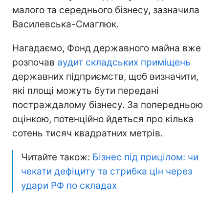
малого та середнього бізнесу, зазначила
Василевська-Смаглюк.
Нагадаємо, Фонд державного майна вже
розпочав
аудит складських приміщень
державних підприємств, щоб визначити,
які площі можуть бути передані
постраждалому бізнесу. За попередньою
оцінкою, потенційно йдеться про кілька
сотень тисяч квадратних метрів.
Читайте також:
Бізнес під прицілом: чи
чекати дефіциту та стрибка цін через
удари РФ по складах