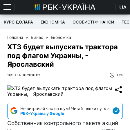
UA
КУРС ДОЛАРА
ЕКОНОМІКА
ОСОБИСТІ ФІНАНСИ
TEC
Головна
»
Бізнес
»
Економіка
ХТЗ будет выпускать трактора
под флагом Украины, -
Ярославский
16:10 14.06.2016 Вт
3 хв
Не витрачай час на шум! Читай тільки суть з
РБК-Україна у Google
Собственник контрольного пакета акций