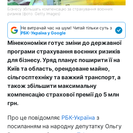
Бізнесу збільшать компенсацію за страхування воєнних
ризиків (фото: Getty Images)
Не витрачай час на шум! Читай тільки суть з
РБК-Україна у Google
Мінекономіки готує зміни до державної
програми страхування воєнних ризиків
для бізнесу. Уряд планує поширити її на
Київ та область, орендоване майно,
сільгосптехніку та важкий транспорт, а
також збільшити максимальну
компенсацію страхової премії до 5 млн
грн.
Про це повідомляє
РБК-Україна
з
посиланням на народну депутатку Ольгу