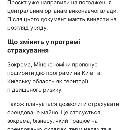
Проєкт уже направили на погодження
центральним органам виконавчої влади.
Після цього документ мають винести на
розгляд уряду.
Що змінять у програмі
страхування
Зокрема, Мінекономіки пропонує
поширити дію програми на Київ та
Київську область як території
підвищеного ризику.
Також планується дозволити страхувати
орендоване майно. Це стосується,
зокрема, бізнесу, який працює на
орендованих складах, терміналах та в