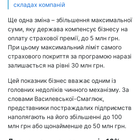
складах компаній
Ще одна зміна – збільшення максимальної
суми, яку держава компенсує бізнесу на
оплату страхової премії, до 5 млн грн.
При цьому максимальний ліміт самого
страхового покриття за програмою наразі
залишається на рівні 30 млн грн.
Цей показник бізнес вважає одним із
головних недоліків чинного механізму. За
словами Василевської-Смаглюк,
представники постраждалих підприємств
наполягають на його збільшенні до 100
млн грн або щонайменше до 50 млн грн.