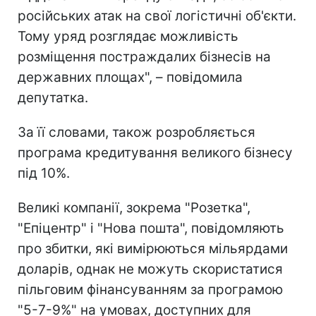
російських атак на свої логістичні об'єкти.
Тому уряд розглядає можливість
розміщення постраждалих бізнесів на
державних площах", – повідомила
депутатка.
За її словами, також розробляється
програма кредитування великого бізнесу
під 10%.
Великі компанії, зокрема "Розетка",
"Епіцентр" і "Нова пошта", повідомляють
про збитки, які вимірюються мільярдами
доларів, однак не можуть скористатися
пільговим фінансуванням за програмою
"5-7-9%" на умовах, доступних для