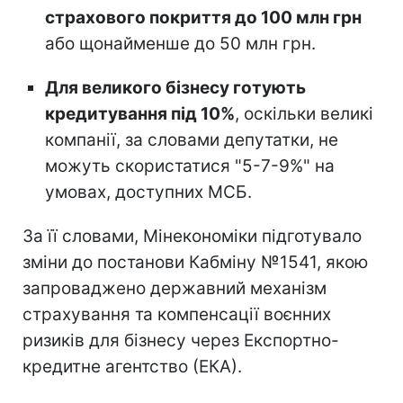
страхового покриття до 100 млн грн
або щонайменше до 50 млн грн.
Для великого бізнесу готують
кредитування під 10%
, оскільки великі
компанії, за словами депутатки, не
можуть скористатися "5-7-9%" на
умовах, доступних МСБ.
За її словами, Мінекономіки підготувало
зміни до постанови Кабміну №1541, якою
запроваджено державний механізм
страхування та компенсації воєнних
ризиків для бізнесу через Експортно-
кредитне агентство (ЕКА).