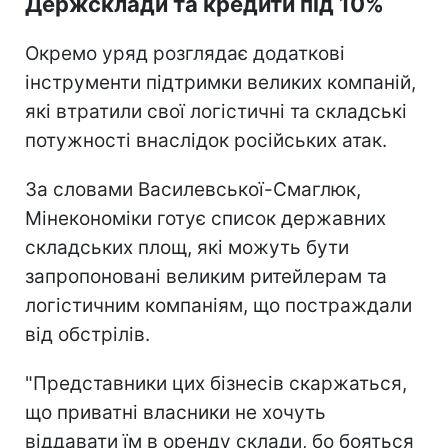
Держсклади та кредити під 10%
Окремо уряд розглядає додаткові
інструменти підтримки великих компаній,
які втратили свої логістичні та складські
потужності внаслідок російських атак.
За словами Василевської-Смаглюк,
Мінекономіки готує список державних
складських площ, які можуть бути
запропоновані великим ритейлерам та
логістичним компаніям, що постраждали
від обстрілів.
"Представники цих бізнесів скаржаться,
що приватні власники не хочуть
віддавати їм в оренду склади, бо бояться