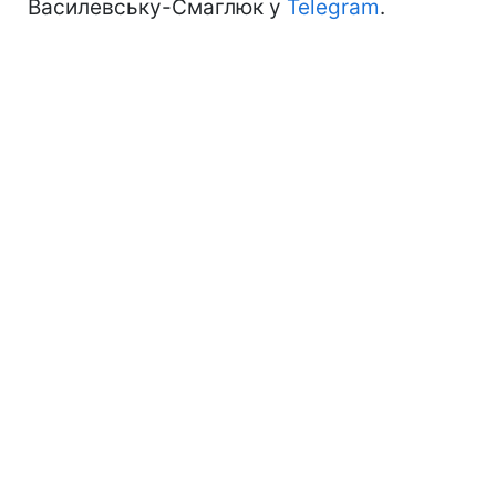
Василевську-Смаглюк у
Telegram
.