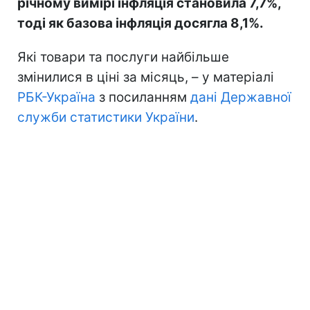
річному вимірі інфляція становила 7,7%,
тоді як базова інфляція досягла 8,1%.
Які товари та послуги найбільше
змінилися в ціні за місяць, – у матеріалі
РБК-Україна
з посиланням
дані Державної
служби статистики України
.