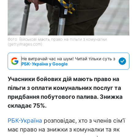
Фото: Військові мають право на пільги з комуналки
(gettyimages.com)
Не витрачай час на шум! Читай тільки суть з
РБК-Україна у Google
Учасники бойових дій мають право на
пільги з оплати комунальних послуг та
придбання побутового палива. Знижка
складає 75%.
РБК-Україна
розповідає, хто з членів сім'ї
має право на знижки з комуналки та як