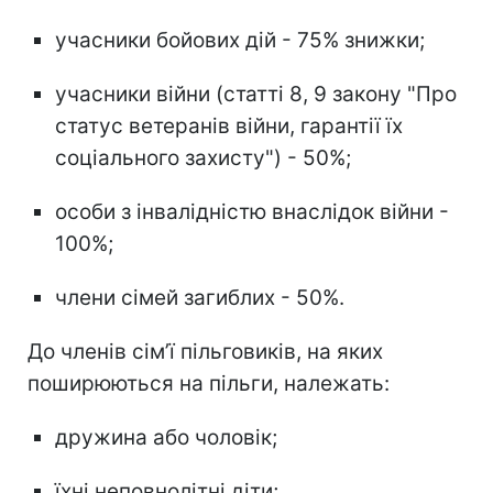
учасники бойових дій - 75% знижки;
учасники війни (статті 8, 9 закону "Про
статус ветеранів війни, гарантії їх
соціального захисту") - 50%;
особи з інвалідністю внаслідок війни -
100%;
члени сімей загиблих - 50%.
До членів сім’ї пільговиків, на яких
поширюються на пільги, належать:
дружина або чоловік;
їхні неповнолітні діти;