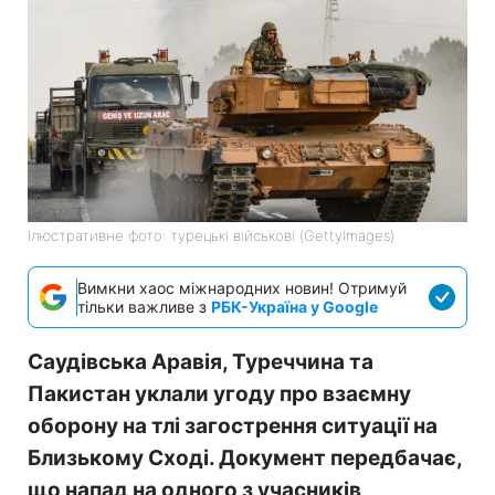
Ілюстративне фото: турецькі військові (GettyImages)
Вимкни хаос міжнародних новин! Отримуй
тільки важливе з
РБК-Україна у Google
Саудівська Аравія, Туреччина та
Пакистан уклали угоду про взаємну
оборону на тлі загострення ситуації на
Близькому Сході. Документ передбачає,
що напад на одного з учасників