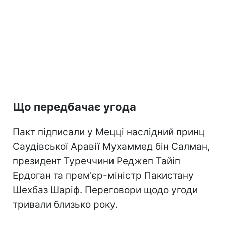
Що передбачає угода
Пакт підписали у Мецці наслідний принц
Саудівської Аравії Мухаммед бін Салман,
президент Туреччини Реджеп Тайіп
Ердоган та прем'єр-міністр Пакистану
Шехбаз Шаріф. Переговори щодо угоди
тривали близько року.