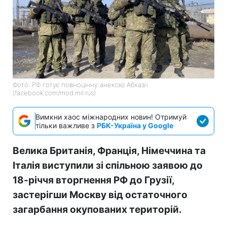
Фото: РФ готує повноцінну анексію Абхазії
(facebook.com/mod.mil.rus)
Вимкни хаос міжнародних новин! Отримуй
тільки важливе з
РБК-Україна у Google
Велика Британія, Франція, Німеччина та
Італія виступили зі спільною заявою до
18-річчя вторгнення РФ до Грузії,
застерігши Москву від остаточного
загарбання окупованих територій.