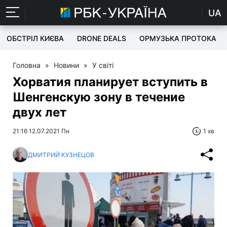
UA
ОБСТРІЛ КИЄВА
DRONE DEALS
ОРМУЗЬКА ПРОТОКА
Головна
»
Новини
»
У світі
Хорватия планирует вступить в
Шенгенскую зону в течение
двух лет
21:16 12.07.2021 Пн
1 хв
ДМИТРИЙ КУЗНЕЦОВ