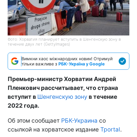
Фото: Хорватия планирует вступить в Шенгенскую зону в
течение двух лет (GettyImages)
Вимкни хаос міжнародних новин! Отримуй
тільки важливе з
РБК-Україна у Google
Премьер-министр Хорватии Андрей
Пленкович рассчитывает, что страна
вступит в
Шенгенскую зону
в течение
2022 года.
Об этом сообщает
РБК-Украина
со
ссылкой на хорватское издание
Tportal
.