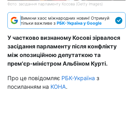
Фото: засідання парламенту Косова (Getty Images)
Вимкни хаос міжнародних новин! Отримуй
тільки важливе з
РБК-Україна у Google
У частково визнаному Косові зірвалося
засідання парламенту після конфлікту
між опозиційною депутаткою та
прем'єр-міністром Альбіном Курті.
Про це повідомляє
РБК-Україна
з
посиланням на
KOHA
.