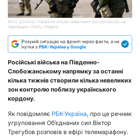
Фото: росіяни створили кілька невеликих зон контролю на
Харківщині (Getty Images)
Розумій ситуацію на фронті через факти, а не
чутки з
РБК-Україна у Google
Російські війська на Південно-
Слобожанському напрямку за останні
кілька тижнів створили кілька невеликих
зон контролю поблизу українського
кордону.
Як повідомляє
РБК-Україна
, про це речник
угруповання Об’єднаних сил Віктор
Трегубов розповів в ефірі телемарафону.