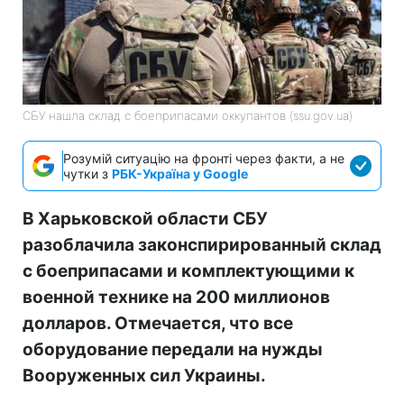
СБУ нашла склад с боеприпасами оккупантов (ssu.gov.ua)
Розумій ситуацію на фронті через факти, а не
чутки з
РБК-Україна у Google
В Харьковской области СБУ
разоблачила законспирированный склад
с боеприпасами и комплектующими к
военной технике на 200 миллионов
долларов. Отмечается, что все
оборудование передали на нужды
Вооруженных сил Украины.