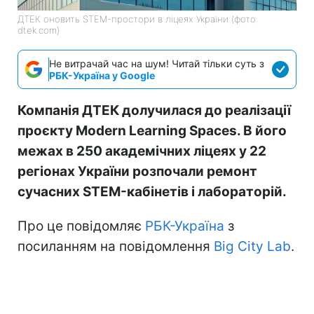
ДТЕК оновить STEM-простори в ліцеях України (фото:
dtek.com)
Не витрачай час на шум! Читай тільки суть з
РБК-Україна у Google
Компанія ДТЕК долучилася до реалізації
проєкту Modern Learning Spaces. В його
межах в 250 академічних ліцеях у 22
регіонах України розпочали ремонт
сучасних STEM-кабінетів і лабораторій.
Про це повідомляє
РБК-Україна
з
посиланням на повідомлення
Big City Lab
.