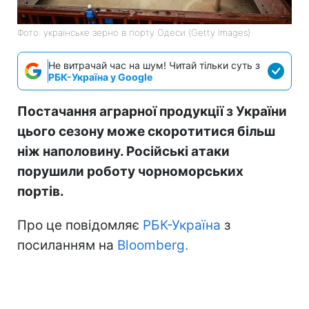
Фото: українське зерно в порту Одеси (Getty Images)
Не витрачай час на шум! Читай тільки суть з
РБК-Україна у Google
Постачання аграрної продукції з України
цього сезону може скоротитися більш
ніж наполовину. Російські атаки
порушили роботу чорноморських
портів.
Про це повідомляє
РБК-Україна
з
посиланням на
Bloomberg.