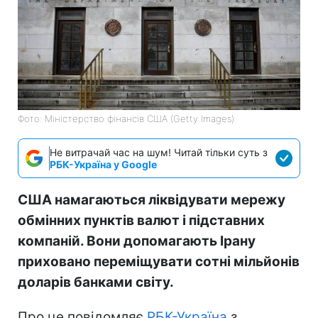
Фото: Міністерство фінансів СШA (Getty Images)
Не витрачай час на шум! Читай тільки суть з
РБК-Україна у Google
США намагаються ліквідувати мережу
обмінних пунктів валют і підставних
компаній. Вони допомагають Ірану
приховано переміщувати сотні мільйонів
доларів банками світу.
Про це повідомляє
РБК-Україна
з