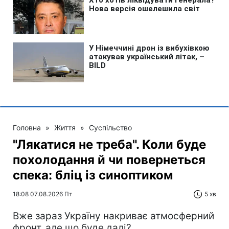
Головна
»
Життя
»
Суспільство
"Лякатися не треба". Коли буде
похолодання й чи повернеться
спека: бліц із синоптиком
18:08 07.08.2026 Пт
5 хв
Вже зараз Україну накриває атмосферний
фронт, але що буде далі?