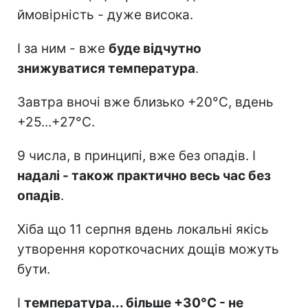
ймовірність - дуже висока.
І за ним - вже
буде відчутно
знижуватися температура
.
Завтра вночі вже близько +20°C, вдень
+25...+27°C.
9 числа, в принципі, вже без опадів. І
надалі - також практично весь час без
опадів
.
Хіба що 11 серпня вдень локальні якісь
утворення короткочасних дощів можуть
бути.
І
температура... більше +30°C - не