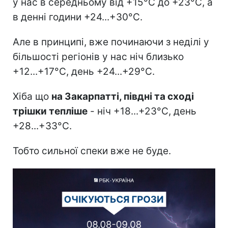
у нас в середньому від +15°С до +23°С, а
в денні години +24...+30°C.
Але в принципі, вже починаючи з неділі у
більшості регіонів у нас ніч близько
+12...+17°C, день +24...+29°C.
Хіба що
на Закарпатті, півдні та сході
трішки тепліше
- ніч +18...+23°C, день
+28...+33°C.
Тобто сильної спеки вже не буде.