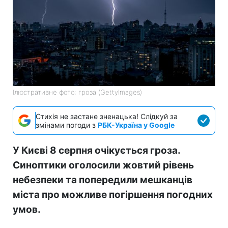
Ілюстративне фото: гроза (GettyImages)
Стихія не застане зненацька! Слідкуй за
змінами погоди з
РБК-Україна у Google
У Києві 8 серпня очікується гроза.
Синоптики оголосили жовтий рівень
небезпеки та попередили мешканців
міста про можливе погіршення погодних
умов.