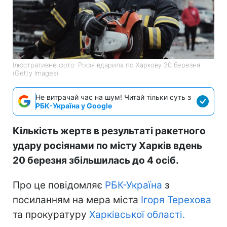
Ілюстративне фото: Росія вдарила по Харкову 20 березня
(Getty Images)
Не витрачай час на шум! Читай тільки суть з
РБК-Україна у Google
Кількість жертв в результаті ракетного
удару росіянами по місту Харків вдень
20 березня збільшилась до 4 осіб.
Про це повідомляє
РБК-Україна
з
посиланням на мера міста
Ігоря Терехова
та прокуратуру
Харківської області.