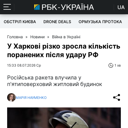
UA
ОБСТРІЛ КИЄВА
DRONE DEALS
ОРМУЗЬКА ПРОТОКА
Головна
»
Новини
»
Війна в Україні
У Харкові різко зросла кількість
поранених після удару РФ
15:33 08.07.2026 Ср
1 хв
Російська ракета влучила у
п'ятиповерховий житловий будинок
МАРІЯ НАУМЕНКО