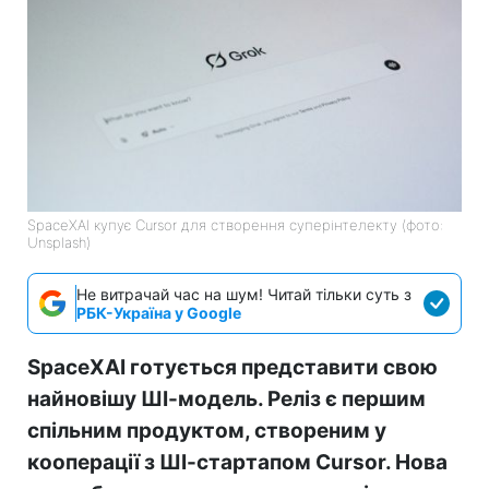
SpaceXAI купує Cursor для створення суперінтелекту (фото:
Unsplash)
Не витрачай час на шум! Читай тільки суть з
РБК-Україна у Google
SpaceXAI готується представити свою
найновішу ШІ-модель. Реліз є першим
спільним продуктом, створеним у
кооперації з ШІ-стартапом Cursor. Нова