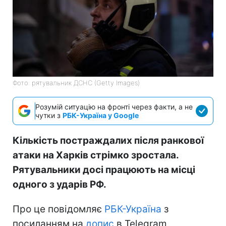
Фото: рятувальник ДСНС (Getty Images)
Розумій ситуацію на фронті через факти, а не
чутки з
РБК-Україна у Google
Кількість постраждалих після ранкової
атаки на Харків стрімко зростала.
Рятувальники досі працюють на місці
одного з ударів РФ.
Про це повідомляє
РБК-Україна
з
посиланням на
допис
в Telegram