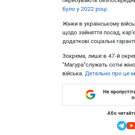
перебувають безпосереднь
було у 2022 році.
Жінки в українському війсь
щодо зайняття посад, кар’
додаткові соціальні гаранті
Зокрема, лише в 47-й окрем
"Магура"служать сотні жін
війська.
Детально про це м
Не пропустіт
о
Або читайте