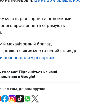
о на передовій.
Це на 20% більше, ніж
ку мають рівні права з чоловіками
єрного зростання та отримують
ї.
ій механізованій бригаді
ок, кожна з яких має власний шлях до
и розповідали у репортажі.
ь головне! Підпишіться на наші
новлення в Google!
 нас там, де вам зручно!