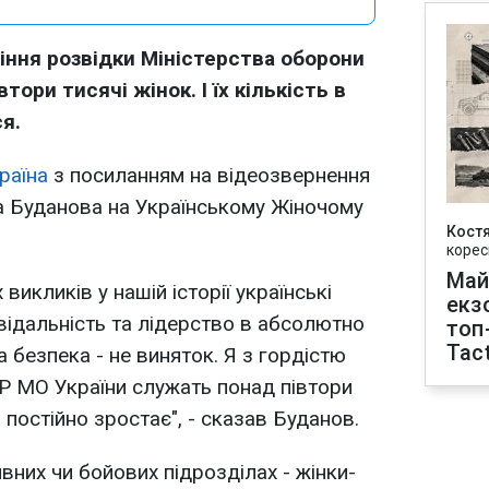
іння розвідки Міністерства оборони
тори тисячі жінок. І їх кількість в
я.
раїна
з посиланням на відеозвернення
 Буданова на Українському Жіночому
Кост
корес
Май
викликів у нашій історії українські
екз
овідальність та лідерство в абсолютно
топ
Tact
а безпека - не виняток. Я з гордістю
Р МО України служать понад півтори
ть постійно зростає", - сказав Буданов.
вних чи бойових підрозділах - жінки-