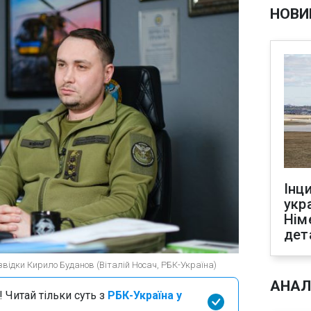
НОВИ
Інц
укр
Нім
дет
звідки Кирило Буданов (Віталій Носач, РБК-Україна)
АНАЛ
 Читай тільки суть з
РБК-Україна у