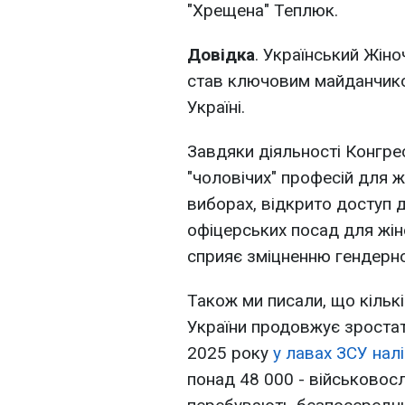
"Хрещена" Теплюк.
Довідка
. Український Жіно
став ключовим майданчиком
Україні.
Завдяки діяльності Конгре
"чоловічих" професій для ж
виборах, відкрито доступ д
офіцерських посад для жін
сприяє зміцненню гендерної 
Також ми писали, що кількі
України продовжує зроста
2025 року
у лавах ЗСУ нал
понад 48 000 - військовосл