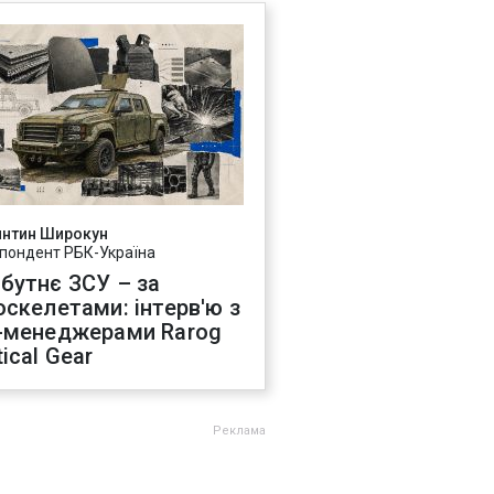
янтин Широкун
пондент РБК-Україна
бутнє ЗСУ – за
оскелетами: інтерв'ю з
-менеджерами Rarog
ical Gear