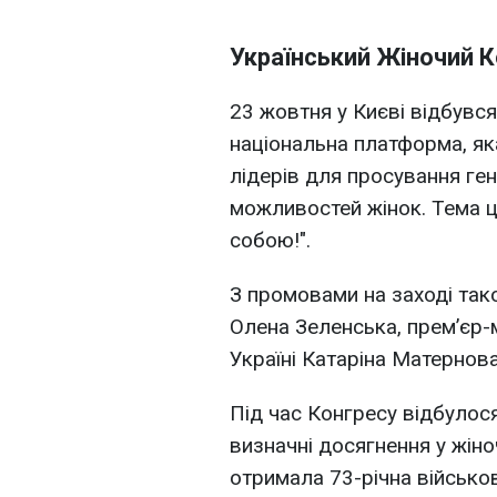
Український Жіночий 
23 жовтня у Києві відбувс
національна платформа, яка
лідерів для просування ге
можливостей жінок. Тема ць
собою!".
З промовами на заході так
Олена Зеленська, прем’єр-
Україні Катаріна Матернова
Під час Конгресу відбулос
визначні досягнення у жіно
отримала 73-річна військо