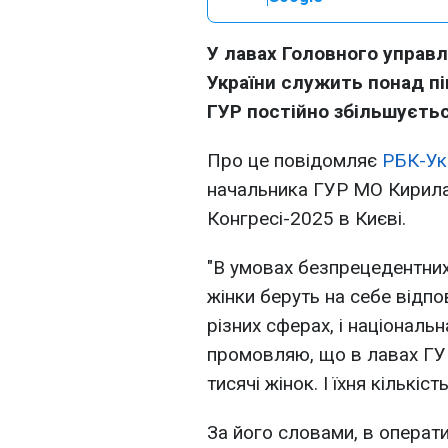
У лавах Головного управл
України служить понад пів
ГУР постійно збільшуєтьс
Про це повідомляє
РБК-Ук
начальника ГУР МО Кирила
Конгресі-2025 в Києві.
"В умовах безпрецедентних 
жінки беруть на себе відп
різних сферах, і національн
промовляю, що в лавах ГУ
тисячі жінок. І їхня кількіс
За його словами, в операти