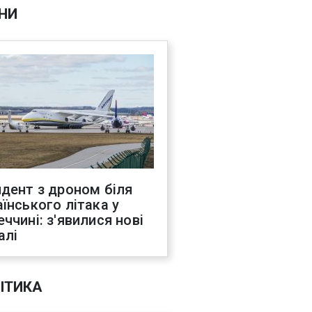
НИ
идент з дроном біля
аїнського літака у
еччині: з'явилися нові
алі
ІТИКА