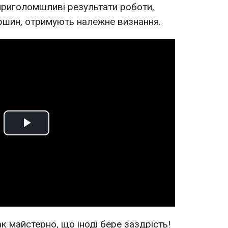
приголомшливі результати роботи,
ршин, отримують належне визнання.
Play
Video
к майстерно, що іноді бере заздрість!