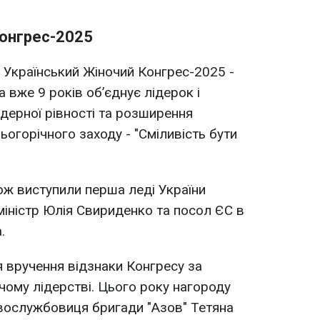
Конгрес-2025
я Український Жіночий Конгрес-2025 -
 вже 9 років об’єднує лідерок і
ндерної рівності та розширення
огорічного заходу - "Сміливість бути
ож виступили перша леді України
міністр Юлія Свириденко та посол ЄС в
.
я вручення відзнаки Конгресу за
чому лідерстві. Цього року нагороду
вослужбовиця бригади "Азов" Тетяна