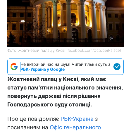
Фото: Жовтневий палац у Києві (facebook.com/OctoberPalace)
Не витрачай час на шум! Читай тільки суть з
РБК-Україна у Google
Жовтневий палац у Києві, який має
статус пам'ятки національного значення,
повернуть державі після рішення
Господарського суду столиці.
Про це повідомляє
РБК-Україна
з
посиланням на
Офіс генерального