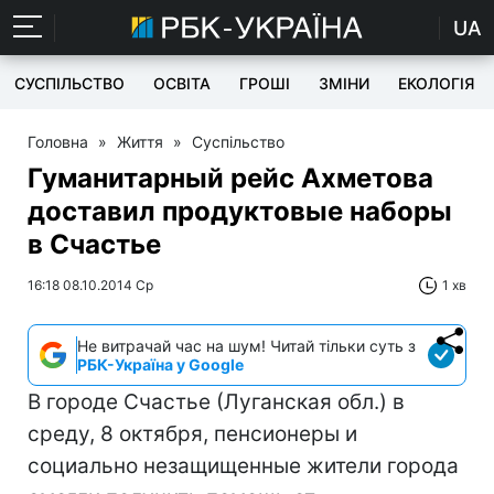
UA
СУСПІЛЬСТВО
ОСВІТА
ГРОШІ
ЗМІНИ
ЕКОЛОГІЯ
Головна
»
Життя
»
Суспільство
Гуманитарный рейс Ахметова
доставил продуктовые наборы
в Счастье
16:18 08.10.2014 Ср
1 хв
Не витрачай час на шум! Читай тільки суть з
РБК-Україна у Google
В городе Счастье (Луганская обл.) в
среду, 8 октября, пенсионеры и
социально незащищенные жители города