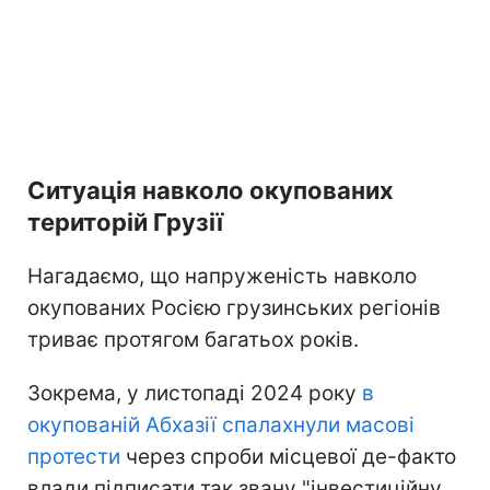
Ситуація навколо окупованих
територій Грузії
Нагадаємо, що напруженість навколо
окупованих Росією грузинських регіонів
триває протягом багатьох років.
Зокрема, у листопаді 2024 року
в
окупованій Абхазії спалахнули масові
протести
через спроби місцевої де-факто
влади підписати так звану "інвестиційну