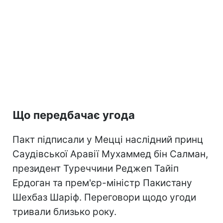
Що передбачає угода
Пакт підписали у Мецці наслідний принц
Саудівської Аравії Мухаммед бін Салман,
президент Туреччини Реджеп Тайіп
Ердоган та прем'єр-міністр Пакистану
Шехбаз Шаріф. Переговори щодо угоди
тривали близько року.