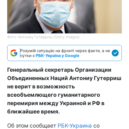
Фото: Антониу Гутерриш (Getty Images)
Розумій ситуацію на фронті через факти, а не
чутки з
РБК-Україна у Google
Генеральный секретарь Организации
Объединенных Наций Антониу Гутерриш
не верит в возможность
всеобъемлющего гуманитарного
перемирия между Украиной и РФ в
ближайшее время.
Об этом сообщает
РБК-Украина
со