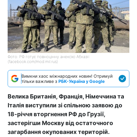
Фото: РФ готує повноцінну анексію Абхазії
(facebook.com/mod.mil.rus)
Вимкни хаос міжнародних новин! Отримуй
тільки важливе з
РБК-Україна у Google
Велика Британія, Франція, Німеччина та
Італія виступили зі спільною заявою до
18-річчя вторгнення РФ до Грузії,
застерігши Москву від остаточного
загарбання окупованих територій.