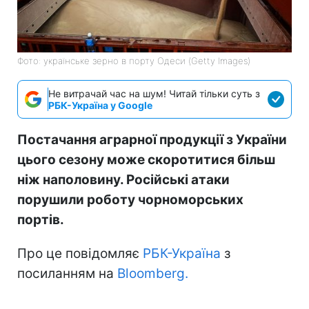
Фото: українське зерно в порту Одеси (Getty Images)
Не витрачай час на шум! Читай тільки суть з
РБК-Україна у Google
Постачання аграрної продукції з України
цього сезону може скоротитися більш
ніж наполовину. Російські атаки
порушили роботу чорноморських
портів.
Про це повідомляє
РБК-Україна
з
посиланням на
Bloomberg.