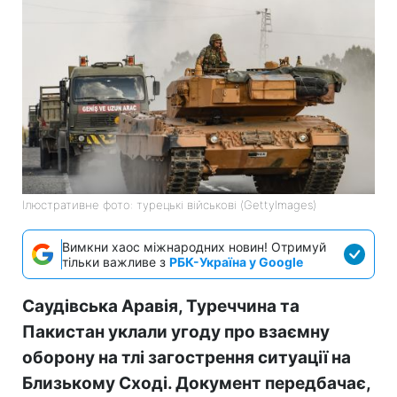
Ілюстративне фото: турецькі військові (GettyImages)
Вимкни хаос міжнародних новин! Отримуй
тільки важливе з
РБК-Україна у Google
Саудівська Аравія, Туреччина та
Пакистан уклали угоду про взаємну
оборону на тлі загострення ситуації на
Близькому Сході. Документ передбачає,