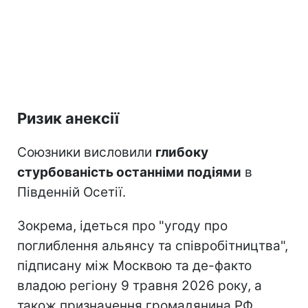
Ризик анексії
Союзники висловили
глибоку
стурбованість останніми подіями
в
Південній Осетії.
Зокрема, ідеться про "угоду про
поглиблення альянсу та співробітництва",
підписану між Москвою та де-факто
владою регіону 9 травня 2026 року, а
також призначення громадянина РФ