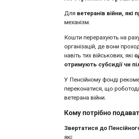
Для
ветеранів війни, які
механізм.
Кошти перерахують на раху
організацій, де вони прох
навіть тих військових, які
о
отримують субсидії чи пі
У Пенсійному фонді реком
переконатися, що роботода
ветерана війни.
Кому потрібно подават
Звертатися до Пенсійног
які: