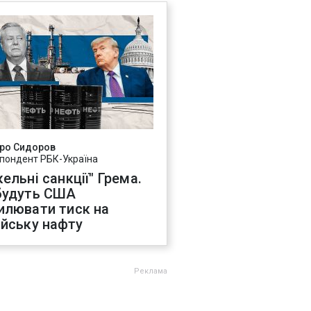
ро Сидоров
пондент РБК-Україна
ельні санкції" Грема.
будуть США
илювати тиск на
ійську нафту