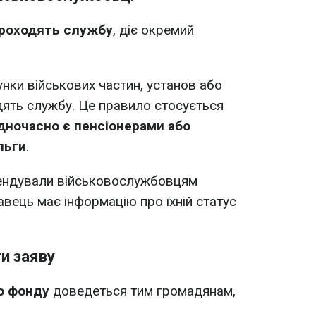
 проходять службу
, діє окремий
нки військових частин, установ або
одять службу. Це правило стосується
дночасно є пенсіонерами або
льги
.
ендували військовослужбовцям
вець має інформацію про їхній статус
и заяву
о фонду
доведеться тим громадянам,