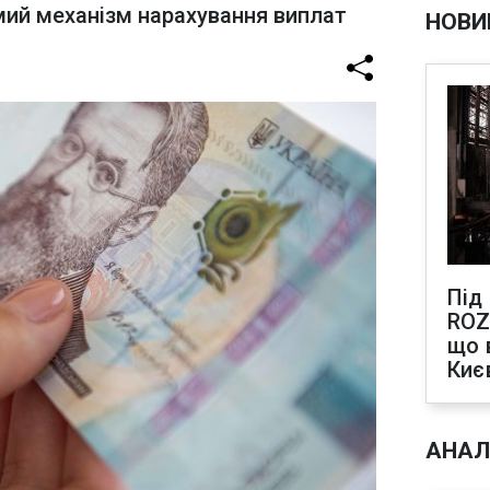
мий механізм нарахування виплат
НОВИ
Під
ROZ
що 
Киє
АНАЛ