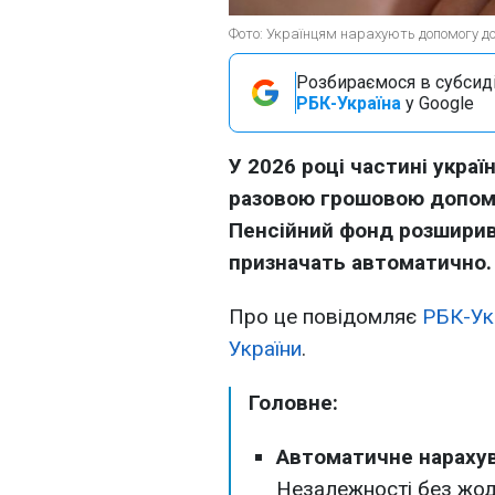
Фото: Українцям нарахують допомогу до Д
Розбираємося в субсидія
РБК-Україна
у Google
У 2026 році частині укра
разовою грошовою допом
Пенсійний фонд розширив 
призначать автоматично.
Про це повідомляє
РБК-Ук
України
.
Головне:
Автоматичне нарахув
Незалежності без жод