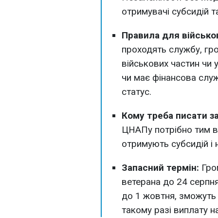
отримувачі субсидій та
Правила для військо
проходять службу, гро
військових частин чи 
чи має фінансова служ
статус.
Кому треба писати за
ЦНАПу потрібно тим ве
отримують субсидій і 
Запасний термін:
Гром
ветерана до 24 серпня
до 1 жовтня, зможуть
такому разі виплату н