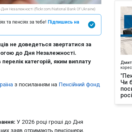
ня Незалежності (flickr.com/National Bank Of Ukraine)
х та пенсіях за тебе!
Підпишись на
їнців не доведеться звертатися за
огою до Дня Незалежності.
перелік категорій, яким виплату
Дмит
корес
"Пек
Чи 
раїна
з посиланням на
Пенсійний фонд
пос
рос
ання:
У 2026 році гроші до Дня
них заяв отримають пенсіонери,