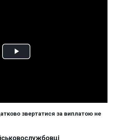
Play
Video
атково звертатися за виплатою не
ійськовослужбовці