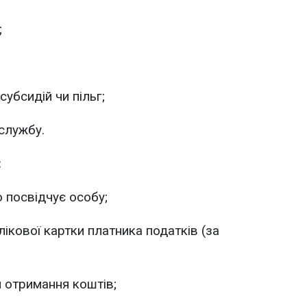
;
убсидій чи пільг;
службу.
:
 посвідчує особу;
ікової картки платника податків (за
я отримання коштів;