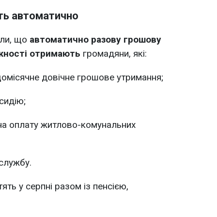
ть автоматично
или, що
автоматично разову грошову
жності отримають
громадяни, які:
омісячне довічне грошове утримання;
сидію;
на оплату житлово-комунальних
службу.
ть у серпні разом із пенсією,