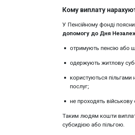
Кому виплату нарахую
У Пенсійному фонді поясн
допомогу до Дня Незале
отримують пенсію або щ
одержують житлову суб
користуються пільгами 
послуг;
не проходять військову 
Таким людям кошти виплатя
субсидією або пільгою.