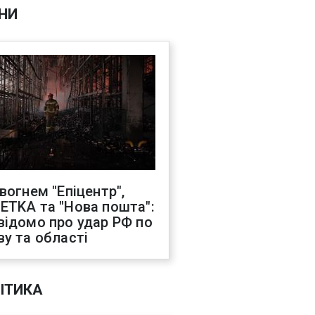
НИ
 вогнем "Епіцентр",
ETKA та "Нова пошта":
відомо про удар РФ по
ву та області
ІТИКА