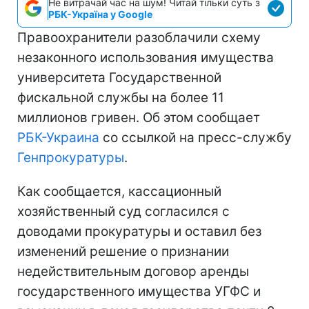
Не витрачай час на шум! Читай тільки суть з
РБК-Україна у Google
Правоохранители разоблачили схему
незаконного использования имущества
университета Государственной
фискальной службы на более 11
миллионов гривен. Об этом сообщает
РБК-Украина
со ссылкой на пресс-службу
Генпрокуратуры
.
Как сообщается, кассационный
хозяйственный суд согласился с
доводами прокуратуры и оставил без
изменений решение о признании
недействительным договор аренды
государственного имущества УГФС и