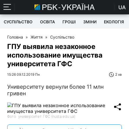
UA
СУСПІЛЬСТВО
ОСВІТА
ГРОШІ
ЗМІНИ
ЕКОЛОГІЯ
Головна
»
Життя
»
Суспільство
ГПУ выявила незаконное
использование имущества
университета ГФС
15:26 09.12.2019 Пн
2 хв
Университету вернули более 11 млн
гривен
Фото: университет ГФС (nusta.edu.ua)