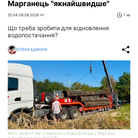
Марганець "якнайшвидше"
20:54 06.08.2026 Чт
1 хв
Що треба зробити для відновлення
водопостачання?
ОЛЕНА БДЖОЛА
Фото: ремонт магістрального водопроводу у Марганці
(t.me/dnipropetrovskaODA)