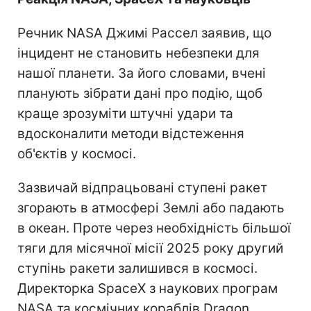
Речник NASA Джимі Рассел заявив, що
інцидент не становить небезпеки для
нашої планети. За його словами, вчені
планують зібрати дані про подію, щоб
краще зрозуміти штучні удари та
вдосконалити методи відстеження
об'єктів у космосі.
Зазвичай відпрацьовані ступені ракет
згорають в атмосфері Землі або падають
в океан. Проте через необхідність більшої
тяги для місячної місії 2025 року другий
ступінь ракети залишився в космосі.
Директорка SpaceX з наукових програм
NASA та космічних кораблів Dragon