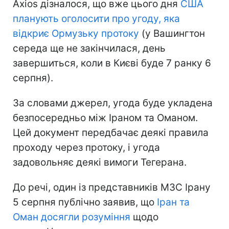
Axios дізналося, що вже цього дня
США
планують оголосити про угоду, яка
відкриє Ормузьку протоку
(у Вашингтон
середа ще не закінчилася, день
завершиться, коли в Києві буде 7 ранку 6
серпня).
За словами джерел, угода буде укладена
безпосередньо між Іраном та Оманом.
Цей документ передбачає деякі правила
проходу через протоку, і угода
задовольняє деякі вимоги Тегерана.
До речі, один із представників МЗС Ірану
5 серпня публічно заявив, що
Іран та
Оман досягли розуміння
щодо