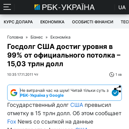
UA
КУРС ДОЛАРА
ЕКОНОМІКА
ОСОБИСТІ ФІНАНСИ
TEC
Головна
»
Бізнес
»
Економіка
Госдолг США достиг уровня в
99% от официального потолка –
15,03 трлн долл
10:35 17.11.2011 Чт
1 хв
Не витрачай час на шум! Читай тільки суть з
РБК-Україна у Google
Государственный долг
США
превысил
отметку в 15 трлн долл. Об этом сообщает
Fox
News со ссылкой на данные