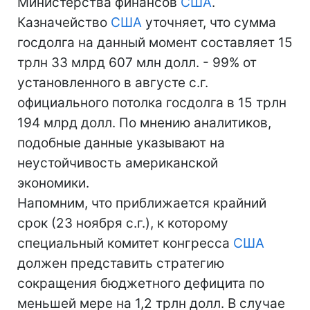
Министерства финансов
США
.
Казначейство
США
уточняет, что сумма
госдолга на данный момент составляет 15
трлн 33 млрд 607 млн долл. - 99% от
установленного в августе с.г.
официального потолка госдолга в 15 трлн
194 млрд долл. По мнению аналитиков,
подобные данные указывают на
неустойчивость американской
экономики.
Напомним, что приближается крайний
срок (23 ноября с.г.), к которому
специальный комитет конгресса
США
должен представить стратегию
сокращения бюджетного дефицита по
меньшей мере на 1,2 трлн долл. В случае