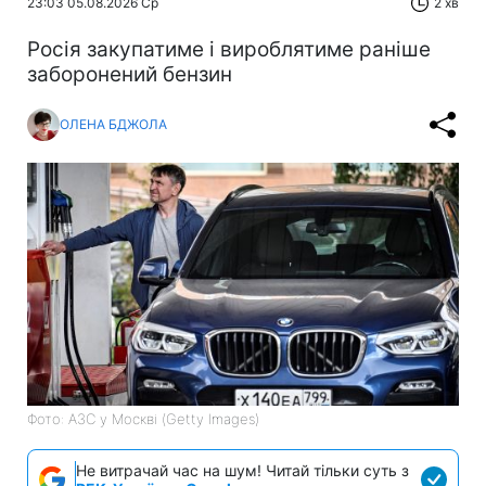
23:03 05.08.2026 Ср
2 хв
Росія закупатиме і вироблятиме раніше
заборонений бензин
ОЛЕНА БДЖОЛА
Фото: АЗС у Москві (Getty Images)
Не витрачай час на шум! Читай тільки суть з