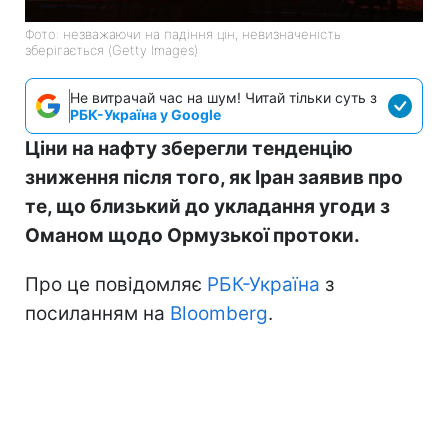
Фото: незважаючи на падіння цін, невизначеність
зберігається (Getty Images)
Не витрачай час на шум! Читай тільки суть з
РБК-Україна у Google
Ціни на нафту зберегли тенденцію
зниження після того, як Іран заявив про
те, що близький до укладання угоди з
Оманом щодо Ормузької протоки.
Про це повідомляє
РБК-Україна
з
посиланням на
Bloomberg
.