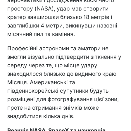
аеронавтики і дослідження космічного
простору (NASA), удар мав створити
кратер завширшки близько 18 метрів і
завглибшки 4 метри, викинувши назовні
місячний пил та каміння.
Професійні астрономи та аматори не
змогли візуально підтвердити зіткнення у
середу через те, що місце удару
знаходилося близько до видимого краю
Місяця. Американські та
південнокорейські супутники будуть
розміщені для фотографування цієї зони,
проте на отримання знімків може
знадобитися кілька днів.
Реакція NASA, SpaceX та науковців