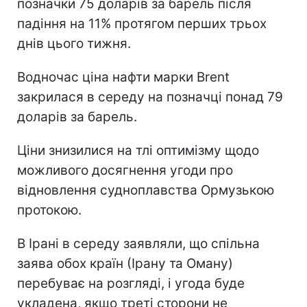
позначки 75 доларів за барель після
падіння на 11% протягом перших трьох
днів цього тижня.
Водночас ціна нафти марки Brent
закрилася в середу на позначці понад 79
доларів за барель.
Ціни знизилися на тлі оптимізму щодо
можливого досягнення угоди про
відновлення судноплавства Ормузькою
протокою.
В Ірані в середу заявляли, що спільна
заява обох країн (Ірану та Оману)
перебуває на розгляді, і угода буде
укладена, якщо треті сторони не