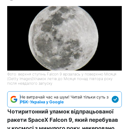
Фото: верхня ступінь Falcon 9 врізалась у поверхню Місяця
(Getty Images)Уламок летів до Місяця понад півтора року
після невдалого запуску
Не витрачай час на шум! Читай тільки суть з
РБК-Україна у Google
Чотиритонний уламок відпрацьованої
ракети SpaceX Falcon 9, який перебував
у космосі з минулого року, некеровано