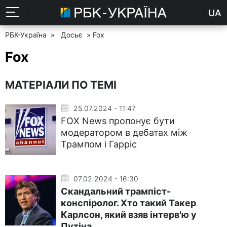
UA
РБК-Україна
»
Досьє
» Fox
Fox
МАТЕРІАЛИ ПО ТЕМІ
25.07.2024 - 11:47
FOX News пропонує бути
модератором в дебатах між
Трампом і Гарріс
07.02.2024 - 16:30
Скандальний трампіст-
конспіролог. Хто такий Такер
Карлсон, який взяв інтерв'ю у
Путіна