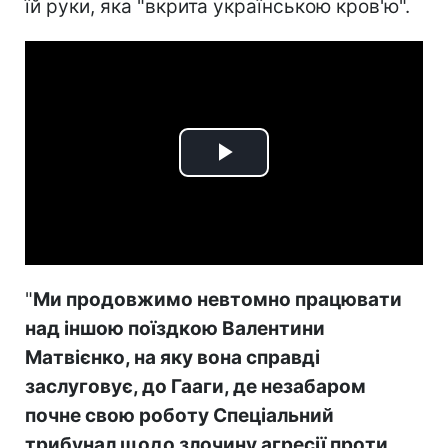
їй руки, яка "вкрита українською кров'ю".
Play
Video
"
Ми продовжимо невтомно працювати
над іншою поїздкою Валентини
Матвієнко, на яку вона справді
заслуговує, до Гааги, де незабаром
почне свою роботу Спеціальний
трибунал щодо злочину агресії проти