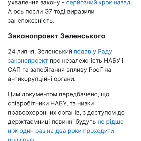
ухвалення закону -
серйозний крок назад
.
А ось посли G7 тоді виразили
занепокоєність.
Законопроект Зеленського
24 липня, Зеленський
подав у Раду
законопроект
про незалежність НАБУ і
САП та запобігання впливу Росії на
антикорупційні органи.
Цим документом передбачено, що
співробітники НАБУ, та низки
правоохоронних органів, з доступом до
держтаємниці повинні будуть
не рідше
ніж один раз на два роки проходити
поліграф
.