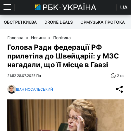
UA
ОБСТРІЛ КИЄВА
DRONE DEALS
ОРМУЗЬКА ПРОТОКА
Головна
»
Новини
»
Політика
Голова Ради федерації РФ
прилетіла до Швейцарії: у МЗС
нагадали, що її місце в Гаазі
21:52 28.07.2025 Пн
2 хв
ІВАН НОСАЛЬСЬКИЙ