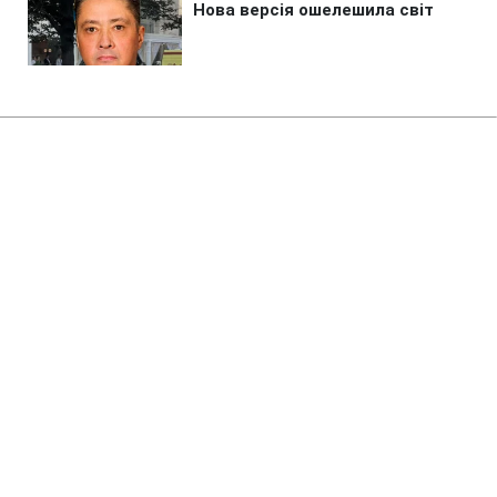
Головна
»
Бізнес
Продажі військових товарів на
Wildberries рекордно впали
після атак ЗСУ, - ЗМІ
18:18 07.08.2026 Пт
2 хв
Попри всі заперечення на маркетплейсі
торгували бронежилетами і дронами
ОЛЕНА БДЖОЛА