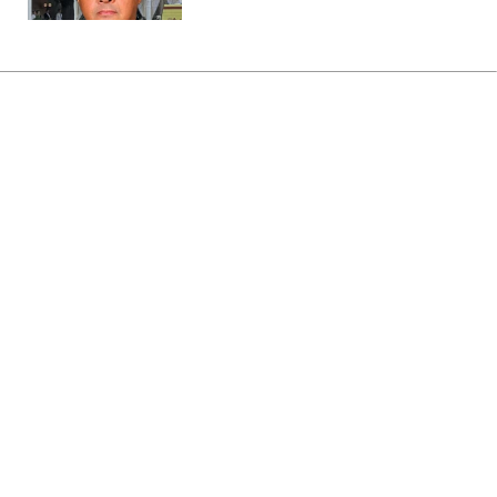
Головна
»
Новини
»
Політика
В Раді чекають від Корецького
пояснень щодо нової голови
Мінцифри
19:15 06.08.2026 Чт
2 хв
Рада вимагає розмови з новою
очільницею Мінцифри
СЕРГІЙ КОЗАЧУК