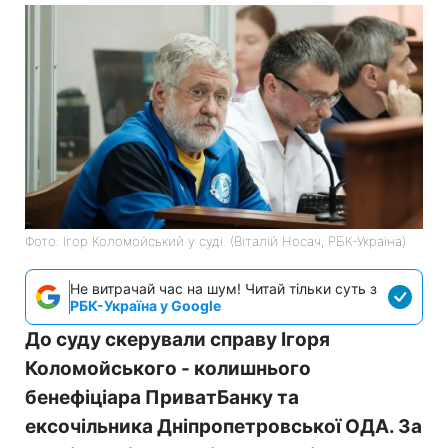
Фото: Ігор Коломойський у суді. (Віталій Носач, РБК-Україна)
Не витрачай час на шум! Читай тільки суть з
РБК-Україна у Google
До суду скерували справу Ігоря
Коломойського - колишнього
бенефіціара ПриватБанку та
ексочільника Дніпропетровської ОДА. За