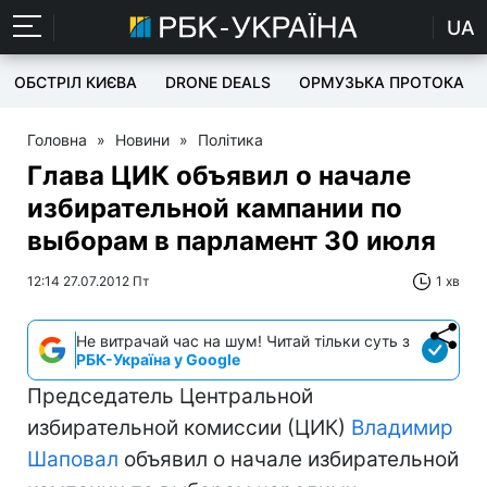
UA
ОБСТРІЛ КИЄВА
DRONE DEALS
ОРМУЗЬКА ПРОТОКА
Головна
»
Новини
»
Політика
Глава ЦИК объявил о начале
избирательной кампании по
выборам в парламент 30 июля
12:14 27.07.2012 Пт
1 хв
Не витрачай час на шум! Читай тільки суть з
РБК-Україна у Google
Председатель Центральной
избирательной комиссии (ЦИК)
Владимир
Шаповал
объявил о начале избирательной