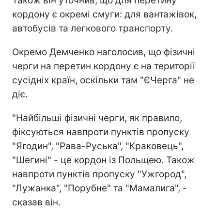
Також він уточнив, що для перетину
кордону є окремі смуги: для вантажівок,
автобусів та легкового транспорту.
Окремо Демченко наголосив, що фізичні
черги на перетин кордону є на території
сусідніх країн, оскільки там "ЄЧерга" не
діє.
"Найбільші фізичні черги, як правило,
фіксуються навпроти пунктів пропуску
"Ягодин", "Рава-Руська", "Краковець",
"Шегині" - це кордон із Польщею. Також
навпроти пунктів пропуску "Ужгород",
"Лужанка", "Порубне" та "Мамалига", -
сказав він.