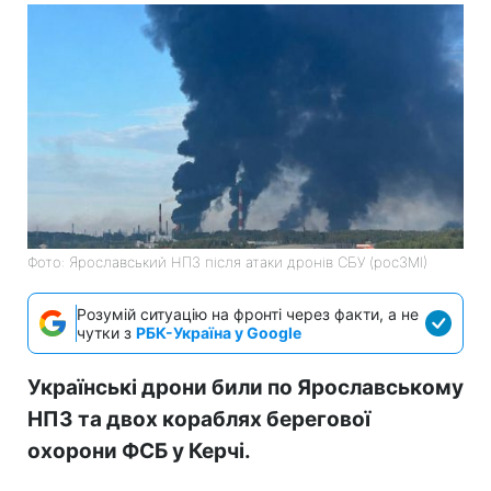
Фото: Ярославський НПЗ після атаки дронів СБУ (росЗМІ)
Розумій ситуацію на фронті через факти, а не
чутки з
РБК-Україна у Google
Українські дрони били по Ярославському
НПЗ та двох кораблях берегової
охорони ФСБ у Керчі.