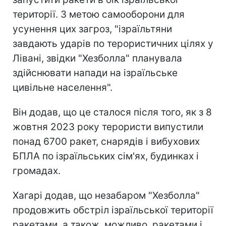
території. З метою самооборони для
усунення цих загроз, "ізраїльтяни
завдають ударів по терористичних цілях у
Лівані, звідки "Хезболла" планувала
здійснювати напади на ізраїльське
цивільне населення".
Він додав, що це сталося після того, як з 8
жовтня 2023 року терористи випустили
понад 6700 ракет, снарядів і вибухових
БПЛА по ізраїльських сім'ях, будинках і
громадах.
Хагарі додав, що незабаром "Хезболла"
продовжить обстріл ізраїльської території
ракетами, а також, можливо, ракетами і