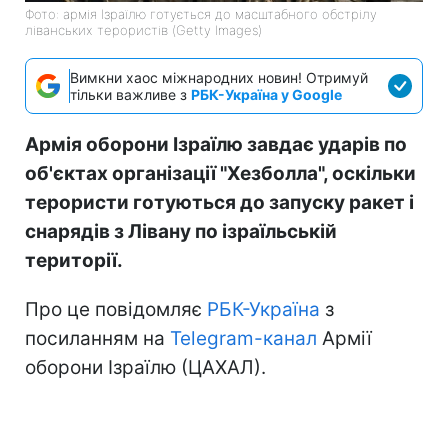
Фото: армія Ізраїлю готується до масштабного обстрілу
ліванських терористів (Getty Images)
Вимкни хаос міжнародних новин! Отримуй
тільки важливе з
РБК-Україна у Google
Армія оборони Ізраїлю завдає ударів по
об'єктах організації "Хезболла", оскільки
терористи готуються до запуску ракет і
снарядів з Лівану по ізраїльській
території.
Про це повідомляє
РБК-Україна
з
посиланням на
Telegram-канал
Армії
оборони Ізраїлю (ЦАХАЛ).