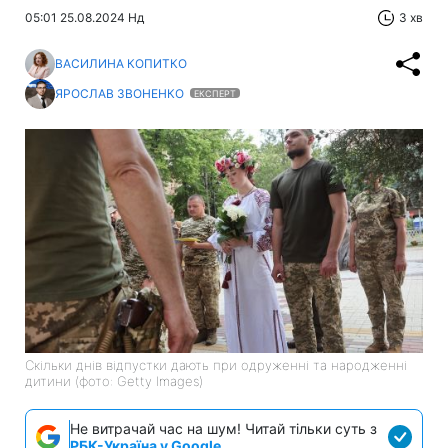
05:01 25.08.2024 Нд
3 хв
ВАСИЛИНА КОПИТКО
ЯРОСЛАВ ЗВОНЕНКО
ЕКСПЕРТ
Скільки днів відпустки дають при одруженні та народженні
дитини (фото: Getty Images)
Не витрачай час на шум! Читай тільки суть з
РБК-Україна у Google