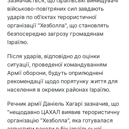
Зазначається, що ізраїльські винищувачі
військово-повітряних сил завдають
ударів по об'єктах терористичної
організації "Хезболла", що становлять
безпосередню загрозу громадянам
Ізраїлю.
Після ударів, відповідно до оцінки
ситуації, проведеної командуванням
Армії оборони, будуть оприлюднені
рекомендації щодо порятунку життя для
населення в окремих районах Ізраїлю.
Речник армії Даніель Хагарі зазначив, що
"нещодавно ЦАХАЛ виявив терористичну
організацію "Хезболла", яка готувалася
запустити ракети в бік ізраїльської