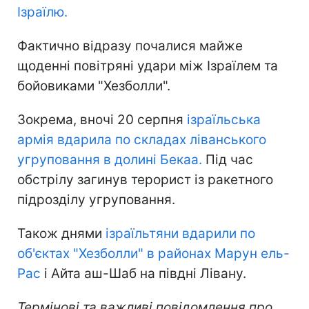
Ізраїлю.
Фактично відразу почалися майже
щоденні повітряні удари між Ізраїлем та
бойовиками "Хезболли".
Зокрема, вночі 20 серпня
ізраїльська
армія вдарила по складах ліванського
угруповання в долині Бекаа.
Під час
обстрілу загинув терорист із ракетного
підрозділу угруповання.
Також днями
ізраїльтяни вдарили по
об'єктах "Хезболли" в районах Марун ель-
Рас
і Айта аш-Шаб на півдні Лівану.
Термінові та важливі повідомлення про