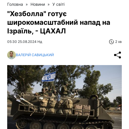
Головна
»
Новини
»
У світі
"Хезболла" готує
широкомасштабний напад на
Ізраїль, - ЦАХАЛ
05:30 25.08.2024 Нд
2 хв
ВАЛЕРІЙ САВИЦЬКИЙ