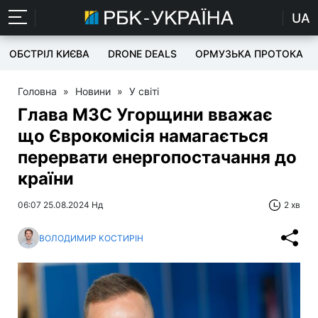
UA
ОБСТРІЛ КИЄВА
DRONE DEALS
ОРМУЗЬКА ПРОТОКА
Головна
»
Новини
»
У світі
Глава МЗС Угорщини вважає
що Єврокомісія намагається
перервати енергопостачання до
країни
06:07 25.08.2024 Нд
2 хв
ВОЛОДИМИР КОСТИРІН