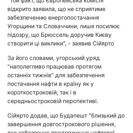
"Той факт, що Європейська комісія
відкрито заявила, що не сприятиме
забезпеченню енергопостачання
Угорщини та Словаччини, лише посилює
підозру, що Брюссель доручив Києву
створити ці виклики", - заявив Сійярто
За його словами, угорський уряд
"наполегливо працював протягом
останніх тижнів" для забезпечення
постачання нафти в країну як у
короткостроковій, так і в
середньостроковій перспективі.
Сійярто додав, що Будапешт "близький до
завершення довгострокового рішення,
яке забезпечує продовження нафтової