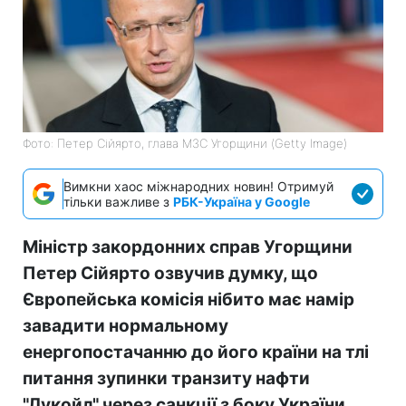
Фото: Петер Сійярто, глава МЗС Угорщини (Getty Image)
Вимкни хаос міжнародних новин! Отримуй
тільки важливе з
РБК-Україна у Google
Міністр закордонних справ Угорщини
Петер Сійярто озвучив думку, що
Європейська комісія нібито має намір
завадити нормальному
енергопостачанню до його країни на тлі
питання зупинки транзиту нафти
"Лукойл" через санкції з боку України.