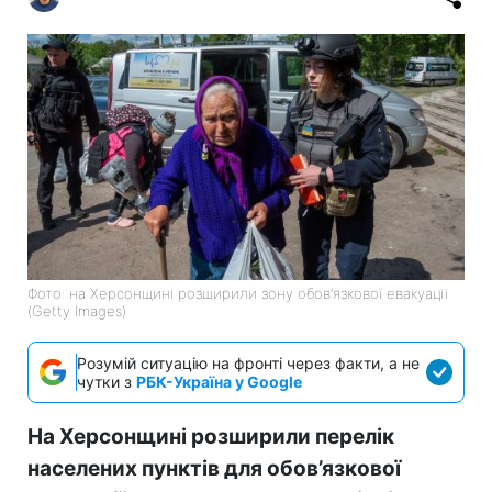
Фото: на Херсонщині розширили зону обов’язкової евакуації
(Getty Images)
Розумій ситуацію на фронті через факти, а не
чутки з
РБК-Україна у Google
На Херсонщині розширили перелік
населених пунктів для обов’язкової