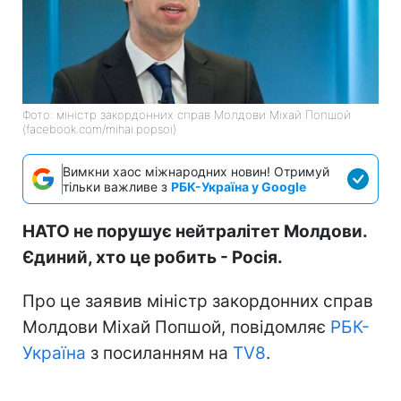
Фото: міністр закордонних справ Молдови Міхай Попшой
(facebook.com/mihai.popsoi)
Вимкни хаос міжнародних новин! Отримуй
тільки важливе з
РБК-Україна у Google
НАТО не порушує нейтралітет Молдови.
Єдиний, хто це робить - Росія.
Про це заявив міністр закордонних справ
Молдови Міхай Попшой, повідомляє
РБК-
Україна
з посиланням на
TV8
.