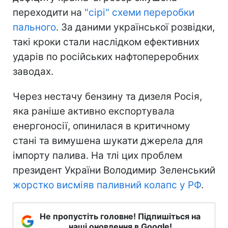
переходити на
"сірі" схеми переробки
пального
. За даними української розвідки,
такі кроки стали наслідком ефективних
ударів по російських нафтопереробних
заводах.
Через нестачу бензину та дизеля Росія,
яка раніше активно експортувала
енергоносії, опинилася в критичному
стані та вимушена шукати джерела для
імпорту палива. На тлі цих проблем
президент України Володимир Зеленський
жорстко висміяв паливний колапс у РФ
.
Не пропустіть головне! Підпишіться на
наші оновлення в Google!