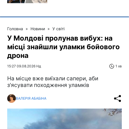
Головна
»
Новини
»
У світі
У Молдові пролунав вибух: на
місці знайшли уламки бойового
дрона
15:27 09.08.2026 Нд
1 хв
На місце вже виїхали сапери, аби
з'ясувати походження уламків
ВАЛЕРІЯ АБАБІНА