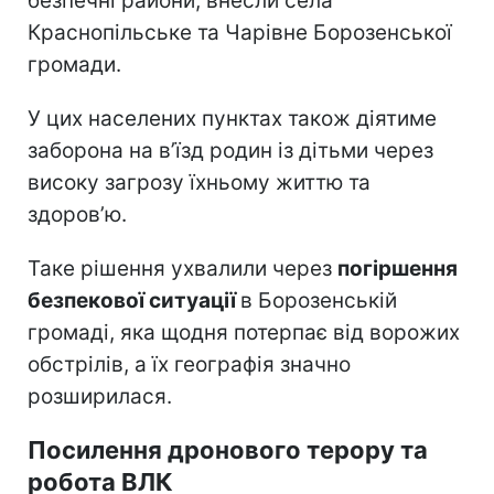
безпечні райони, внесли села
Краснопільське та Чарівне Борозенської
громади.
У цих населених пунктах також діятиме
заборона на в’їзд родин із дітьми через
високу загрозу їхньому життю та
здоров’ю.
Таке рішення ухвалили через
погіршення
безпекової ситуації
в Борозенській
громаді, яка щодня потерпає від ворожих
обстрілів, а їх географія значно
розширилася.
Посилення дронового терору та
робота ВЛК