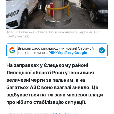
Фото: у Липецькій області РФ вишикувалися черги на АЗС
(Getty Images)
Вимкни хаос міжнародних новин! Отримуй
тільки важливе з
РБК-Україна у Google
На заправках у Єлецькому районі
Липецької області Росії утворилися
величезні черги за пальним, а на
багатьох АЗС воно взагалі зникло. Це
відбувається на тлі заяв місцевої влади
про нібито стабілізацію ситуації.