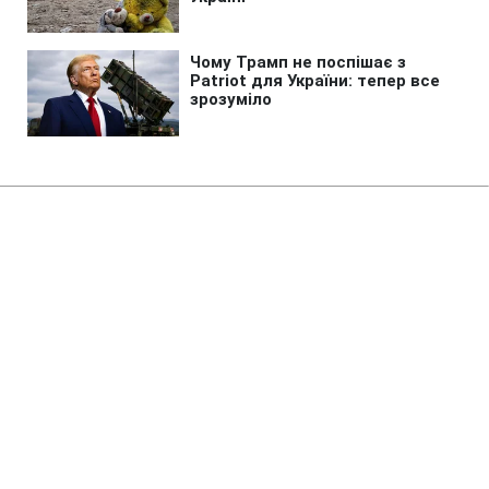
Головна
»
Новини
»
Надзвичайні події
У Німеччині заявили, що країна
щодня стикається з "гібридною
війною"
06:55 09.08.2026 Нд
2 хв
Що сказали у Німеччині про гібридну
війну?