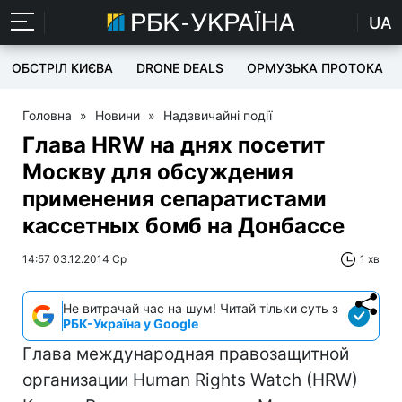
UA
ОБСТРІЛ КИЄВА
DRONE DEALS
ОРМУЗЬКА ПРОТОКА
Головна
»
Новини
»
Надзвичайні події
Глава HRW на днях посетит
Москву для обсуждения
применения сепаратистами
кассетных бомб на Донбассе
14:57 03.12.2014 Ср
1 хв
Не витрачай час на шум! Читай тільки суть з
РБК-Україна у Google
Глава международная правозащитной
организации Human Rights Watch (HRW)