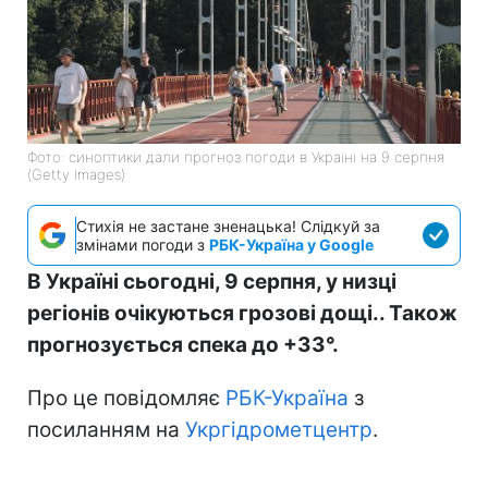
Фото: синоптики дали прогноз погоди в Україні на 9 серпня
(Getty Images)
Стихія не застане зненацька! Слідкуй за
змінами погоди з
РБК-Україна у Google
В Україні сьогодні, 9 серпня, у низці
регіонів очікуються грозові дощі.. Також
прогнозується спека до +33°.
Про це повідомляє
РБК-Україна
з
посиланням на
Укргідрометцентр
.