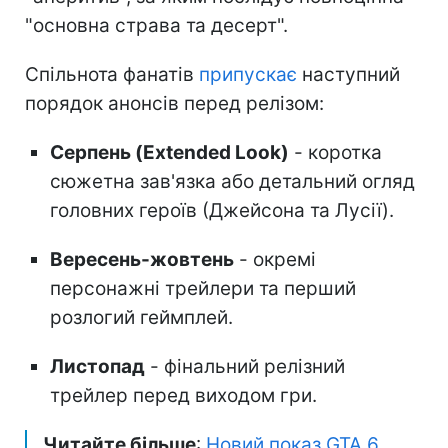
"основна страва та десерт".
Спільнота фанатів
припускає
наступний
порядок анонсів перед релізом:
Серпень (Extended Look)
- коротка
сюжетна зав'язка або детальний огляд
головних героїв (Джейсона та Лусії).
Вересень-жовтень
- окремі
персонажні трейлери та перший
розлогий геймплей.
Листопад
- фінальний релізний
трейлер перед виходом гри.
Читайте більше
:
Новий показ GTA 6