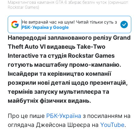
Маркетингова кампанія GTA 6 збирає безліч чуток (скриншот:
Rockstar Games)
Не витрачай час на шум! Читай тільки суть з
РБК-Україна у Google
Напередодні запланованого релізу Grand
Theft Auto VI видавець Take-Two
Interactive та студія Rockstar Games
готують масштабну промо-кампанію.
Інсайдери та керівництво компанії
розкрили нові деталі щодо презентацій,
термінів запуску мультиплеєра та
майбутніх фізичних видань.
Про це пише
РБК-Україна
з посиланням на
оглядача Джейсона Шреєра на
YouTube
.