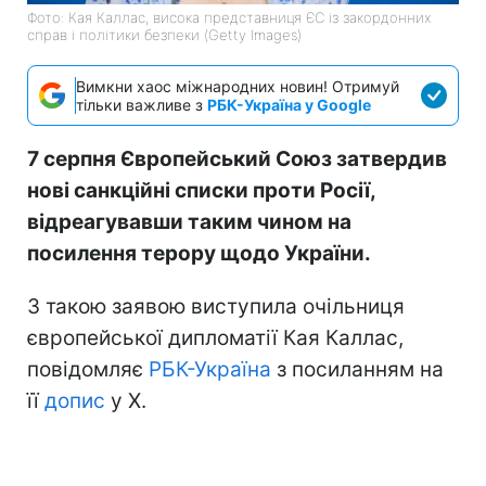
Фото: Кая Каллас, висока представниця ЄС із закордонних
справ і політики безпеки (Getty Images)
Вимкни хаос міжнародних новин! Отримуй
тільки важливе з
РБК-Україна у Google
7 серпня Європейський Союз затвердив
нові санкційні списки проти Росії,
відреагувавши таким чином на
посилення терору щодо України.
З такою заявою виступила очільниця
європейської дипломатії Кая Каллас,
повідомляє
РБК-Україна
з посиланням на
її
допис
у Х.