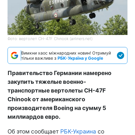
Фото: вертолет CH-47F Chinook (airliners.net)
Вимкни хаос міжнародних новин! Отримуй
тільки важливе з
РБК-Україна у Google
Правительство Германии намерено
закупить тяжелые военно-
транспортные вертолеты CH-47F
Chinook от американского
производителя Boeing на сумму 5
миллиардов евро.
Об этом сообщает
РБК-Украина
со