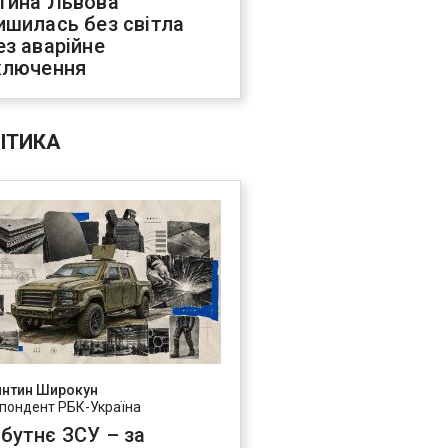
тина Львова
ишилась без світла
ез аварійне
ключення
ІТИКА
янтин Широкун
пондент РБК-Україна
бутнє ЗСУ – за