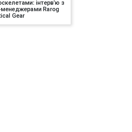
оскелетами: інтерв'ю з
-менеджерами Rarog
ical Gear