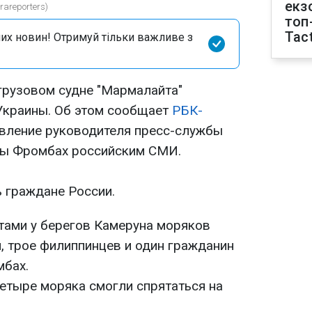
екз
areporters)
топ
Tact
их новин! Отримуй тільки важливе з
грузовом судне "Мармалайта"
Украины. Об этом сообщает
РБК-
явление руководителя пресс-службы
ны Фромбах российским СМИ.
ь граждане России.
атами у берегов Камеруна моряков
, трое филиппинцев и один гражданин
мбах.
четыре моряка смогли спрятаться на