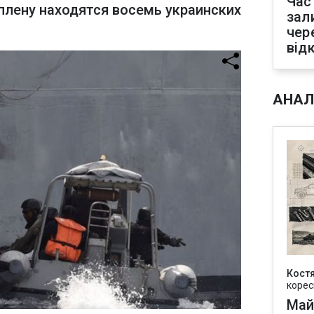
Час
 плену находятся восемь украинских
зал
чер
від
АНАЛ
Кост
корес
Май