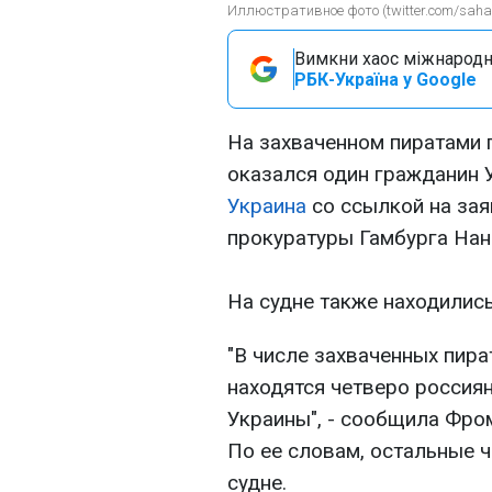
Иллюстративное фото (twitter.com/sahar
Вимкни хаос міжнародн
РБК-Україна у Google
На захваченном пиратами 
оказался один гражданин 
Украина
со ссылкой на за
прокуратуры Гамбурга На
На судне также находилис
"В числе захваченных пир
находятся четверо россиян
Украины", - сообщила Фро
По ее словам, остальные 
судне.