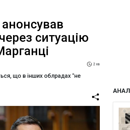
 анонсував
через ситуацію
Марганці
2 хв
ься, що в інших облрадах "не
АНАЛ