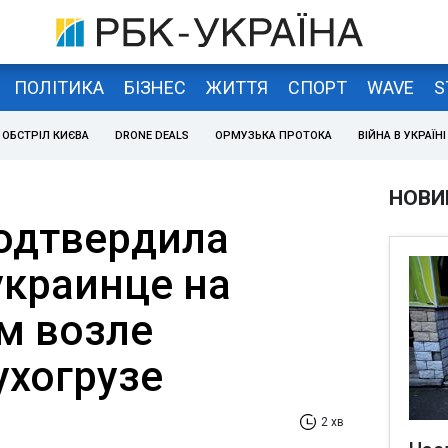
ПОЛІТИКА
БІЗНЕС
ЖИТТЯ
СПОРТ
WAVE
S
ОБСТРІЛ КИЄВА
DRONE DEALS
ОРМУЗЬКА ПРОТОКА
ВІЙНА В УКРАЇНІ
НОВИ
одтвердила
украинце на
м возле
ухогрузе
2 хв