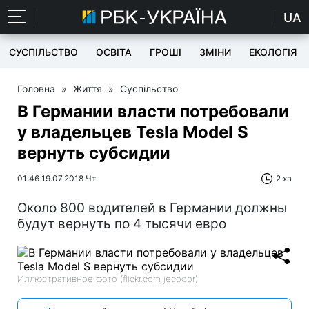
UA
СУСПІЛЬСТВО
ОСВІТА
ГРОШІ
ЗМІНИ
ЕКОЛОГІЯ
Головна
»
Життя
»
Суспільство
В Германии власти потребовали
у владельцев Tesla Model S
вернуть субсидии
01:46 19.07.2018 Чт
2 хв
Около 800 водителей в Германии должны
будут вернуть по 4 тысячи евро
Иллюстративное фото (flickr.com jecoopr)