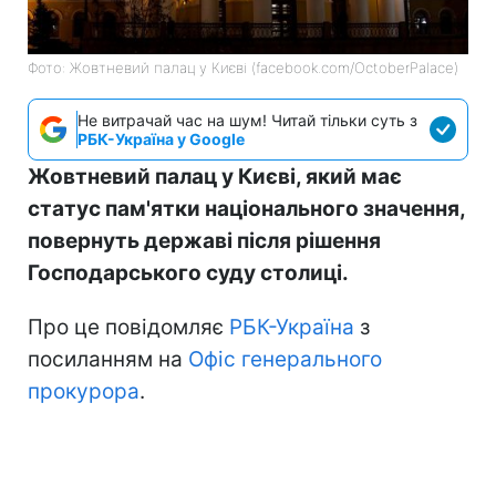
Фото: Жовтневий палац у Києві (facebook.com/OctoberPalace)
Не витрачай час на шум! Читай тільки суть з
РБК-Україна у Google
Жовтневий палац у Києві, який має
статус пам'ятки національного значення,
повернуть державі після рішення
Господарського суду столиці.
Про це повідомляє
РБК-Україна
з
посиланням на
Офіс генерального
прокурора
.