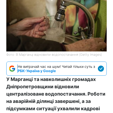
Фото: В Марганці відновили водопостачання (Getty Images)
Не витрачай час на шум! Читай тільки суть з
РБК-Україна у Google
У Марганці та навколишніх громадах
Дніпропетровщини відновили
централізоване водопостачання. Роботи
на аварійній ділянці завершені, а за
підсумками ситуації ухвалили кадрові