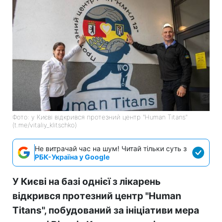
Фото: у Києві відкрився протезний центр "Human Titans"
(t.me/vitaliy_klitschko)
Не витрачай час на шум! Читай тільки суть з
РБК-Україна у Google
У Києві на базі однієї з лікарень
відкрився протезний центр "Human
Titans", побудований за ініціативи мера