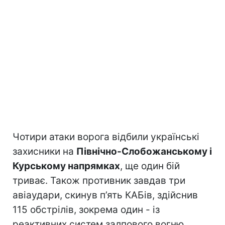
Чотири атаки ворога відбили українські
захисники на
Північно-Слобожанському і
Курському напрямках
, ще один бій
триває. Також противник завдав три
авіаудари, скинув п’ять КАБів, здійснив
115 обстрілів, зокрема один - із
реактивних систем залпового вогню.