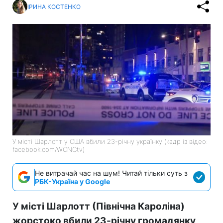
ІРИНА КОСТЕНКО
У місті Шарлотт у США вбили 23-річну українку (кадр із відео:
facebook.com/WCNCtv)
Не витрачай час на шум! Читай тільки суть з
РБК-Україна у Google
У місті Шарлотт (Північна Кароліна)
жорстоко вбили 23-річну громадянку