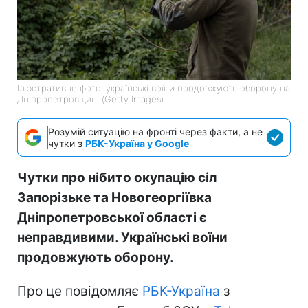
Ілюстративне фото: українські воїни продовжують оборону на
Дніпропетровщині (Getty Images)
Розумій ситуацію на фронті через факти, а не
чутки з
РБК-Україна у Google
Чутки про нібито окупацію сіл
Запорізьке та Новогеоргіївка
Дніпропетровської області є
неправдивими. Українські воїни
продовжують оборону.
Про це повідомляє
РБК-Україна
з