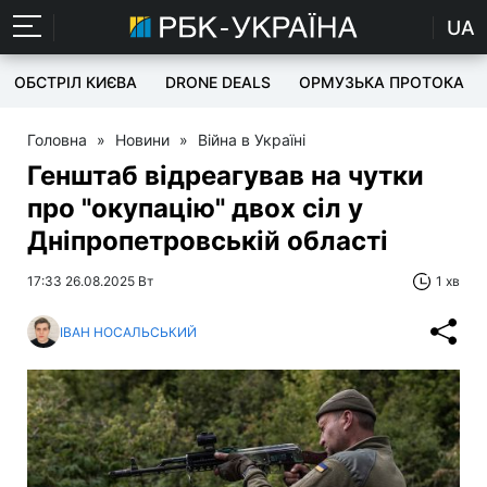
UA
ОБСТРІЛ КИЄВА
DRONE DEALS
ОРМУЗЬКА ПРОТОКА
Головна
»
Новини
»
Війна в Україні
Генштаб відреагував на чутки
про "окупацію" двох сіл у
Дніпропетровській області
17:33 26.08.2025 Вт
1 хв
ІВАН НОСАЛЬСЬКИЙ