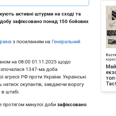
жують активні штурми на сході та
у добу зафіксовано понад 150 бойових
раїна
з посиланням на
Генеральний
Кост
корес
аном на 08:00 01.11.2025 щодо
Май
Розпочалася 1347-ма доба
екз
агресії РФ проти України. Українські
топ
Tact
ь натиск окупантів, завдаючи ворогу
 в штабі.
е протягом минулої доби
зафіксовано