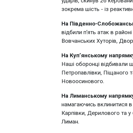
ударів, скинув 26 керовани
зокрема шість - із реакти
На Південно-Слобожансь
відбили п’ять атак в район
Вовчанських Хуторів, Двор
На Куп’янському напрям
Наші оборонці відбивали шт
Петропавлівки, Піщаного т
Новоосинового.
На Лиманському напрям
намагаючись вклинитися в
Карпівки, Дерилового та у 
Лиман.