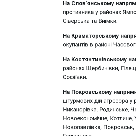
На Слов’янському напря
противника у районах Ямпо
Сіверська та Виїмки.
На Краматорському напр
окупантів в районі Часовог
На Костянтинівському н
районах Щербинівки, Плещі
Софіївки.
На Покровському напрям
штурмових дій агресора у 
Никанорівка, Родинське, 
Новоекономічне, Котлине, 
Новопавлівка, Покровськ, З
Гришиного.