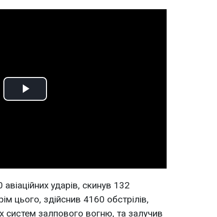
Play
Video
авіаційних ударів, скинув 132
рім цього, здійснив 4160 обстрілів,
их систем залпового вогню, та залучив