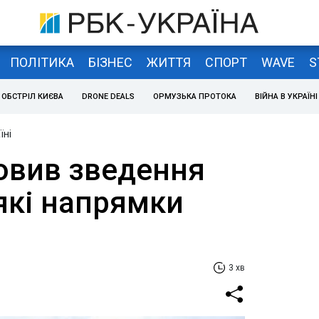
ПОЛІТИКА
БІЗНЕС
ЖИТТЯ
СПОРТ
WAVE
S
ОБСТРІЛ КИЄВА
DRONE DEALS
ОРМУЗЬКА ПРОТОКА
ВІЙНА В УКРАЇНІ
їні
овив зведення
які напрямки
і
3 хв