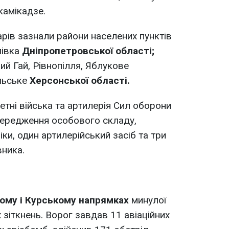
камікадзе.
рів зазнали райони населених пунктів
лівка
Дніпропетровської області;
ий Гай, Рівнопілля, Яблукове
ьське
Херсонської області.
кетні війська та артилерія Сил оборони
середження особового складу,
іки, один артилерійський засіб та три
вника.
ому і Курському напрямках
минулої
зіткнень. Ворог завдав 11 авіаційних