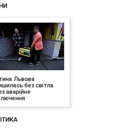
НИ
тина Львова
ишилась без світла
ез аварійне
ключення
ІТИКА