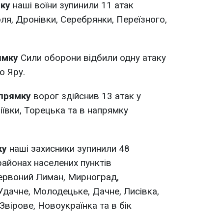
мку
наші воїни зупинили 11 атак
ля, Дронівки, Серебрянки, Переїзного,
ямку
Сили оборони відбили одну атаку
о Яру.
апрямку
ворог здійснив 13 атак у
ївки, Торецька та в напрямку
ку
наші захисники зупинили 48
районах населених пунктів
Червоний Лиман, Мирноград,
Удачне, Молодецьке, Дачне, Лисівка,
вірове, Новоукраїнка та в бік