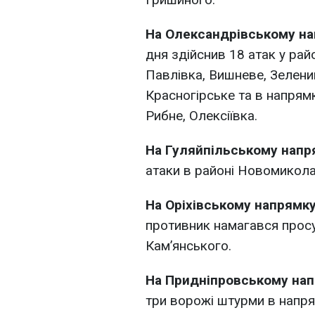
На Олександрівському н
дня здійснив 18 атак у рай
Павлівка, Вишневе, Зелений
Красногірське та в напрямк
Рибне, Олексіївка.
На Гуляйпільському нап
атаки в районі Новомикола
На Оріхівському напрямк
противник намагався просу
Кам’янського.
На Придніпровському на
три ворожі штурми в напря