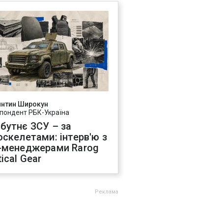
янтин Широкун
пондент РБК-Україна
бутнє ЗСУ – за
оскелетами: інтерв'ю з
-менеджерами Rarog
ical Gear