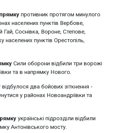
апрямку
противник протягом минулого
онах населених пунктів Вербове,
 Гай, Соснівка, Вороне, Степове,
у населених пунктів Орестопіль,
рямку
Сили оборони відбили три ворожі
ївки та в напрямку Нового.
у
відбулося два бойових зіткнення -
нутися у районах Новоандріївки та
прямку
українські підрозділи відбили
мку Антонівського мосту.