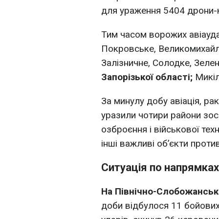
для ураження 5404 дрони-
Тим часом ворожих авіауда
Покровське, Великомихай
Залізничне, Солодке, Зелен
Запорізької області;
Микіл
За минулу добу авіація, ра
уразили чотири райони зо
озброєння і військової техн
інші важливі об’єкти проти
Ситуація по напрямках
На Північно-Слобожанськ
доби відбулося 11 бойових 