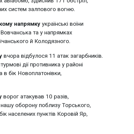
х авіабомб, здійснив 171 обстріл,
вних систем залпового вогню.
кому напрямку
українські воїни
і Вовчанська та у напрямках
ічанського й Колодязного.
ку
вчора відбулося 11 атак загарбників.
урмові дії противника у районі
а в бік Новоплатонівки,
ку
ворог атакував 10 разів,
 нашу оборону поблизу Торського,
бік населених пунктів Коровій Яр,