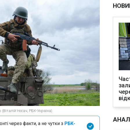
НОВИ
Час
зал
чер
від
ю (Віталій Носач, РБК-Україна)
АНАЛ
нті через факти, а не чутки з
РБК-