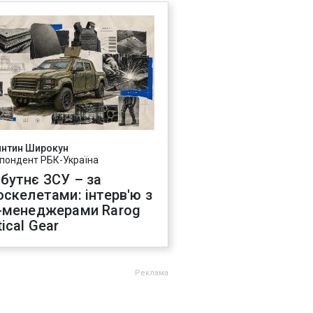
янтин Широкун
пондент РБК-Україна
бутнє ЗСУ – за
оскелетами: інтерв'ю з
-менеджерами Rarog
ical Gear