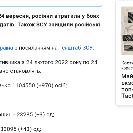
24 вересня, росіяни втратили у боях
датів. Також ЗСУ знищили російські
раїна
з посиланням на
Генштаб ЗСУ.
отивника з 24 лютого 2022 року по 24
Кост
корес
вно становлять:
Май
екз
ько 1104550 (+970) осіб;
топ
Tact
шин - 23285 (+3) од;
 33095 (+43) од;