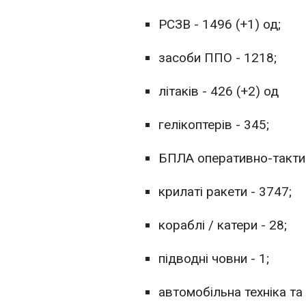
РСЗВ - 1496 (+1) од;
засоби ППО - 1218;
літаків - 426 (+2) од
гелікоптерів - 345;
БПЛА оперативно-тактич
крилаті ракети - 3747;
кораблі / катери - 28;
підводні човни - 1;
автомобільна техніка та