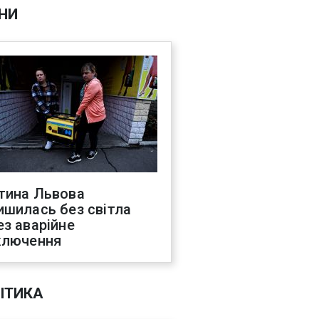
НИ
тина Львова
ишилась без світла
ез аварійне
ключення
ІТИКА