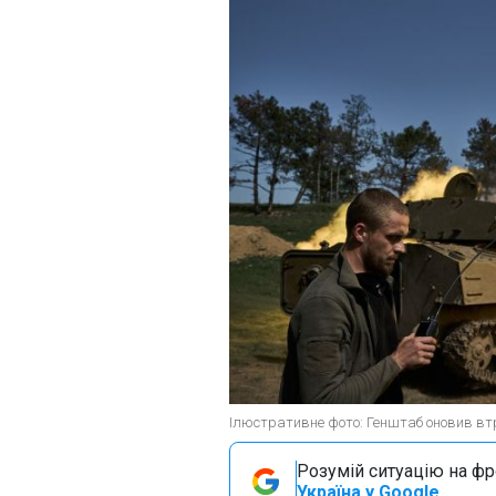
Ілюстративне фото: Генштаб оновив втр
Розумій ситуацію на фро
Україна у Google