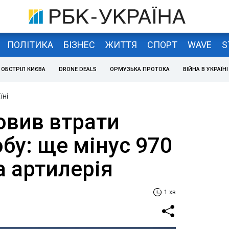
ПОЛІТИКА
БІЗНЕС
ЖИТТЯ
СПОРТ
WAVE
S
ОБСТРІЛ КИЄВА
DRONE DEALS
ОРМУЗЬКА ПРОТОКА
ВІЙНА В УКРАЇНІ
їні
овив втрати
обу: ще мінус 970
а артилерія
1 хв