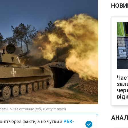
НОВИ
Час
зал
чер
від
ати РФ за останню добу (GettyImages)
АНАЛ
нті через факти, а не чутки з
РБК-