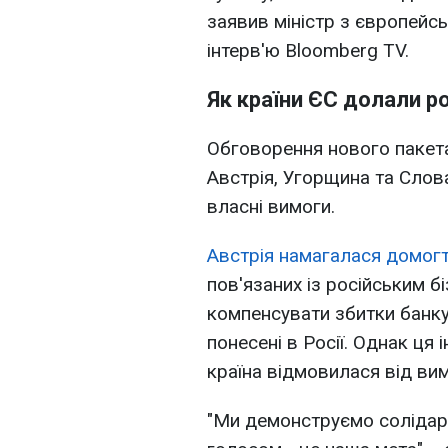
заявив міністр з європейсь
інтерв'ю Bloomberg TV.
Як країни ЄС долали р
Обговорення нового пакета
Австрія, Угорщина та Слов
власні вимоги.
Австрія намагалася домог
пов'язаних із російським
компенсувати збитки банку R
понесені в Росії. Однак ця 
країна відмовилася від вим
"Ми демонструємо солідарн