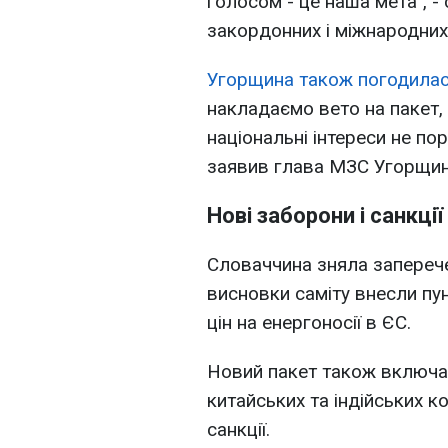
голосом - це наша мета", 
закордонних і міжнародних
Угорщина також погодила
накладаємо вето на пакет,
національні інтереси не пор
заявив глава МЗС Угорщин
Нові заборони і санкці
Словаччина зняла заперечен
висновки саміту внесли пу
цін на енергоносії в ЄС.
Новий пакет також включа
китайських та індійських к
санкції.