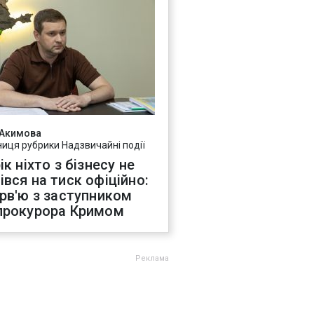
 Акимова
ниця рубрики Надзвичайні події
ік ніхто з бізнесу не
івся на тиск офіційно:
ерв'ю з заступником
прокурора Кримом