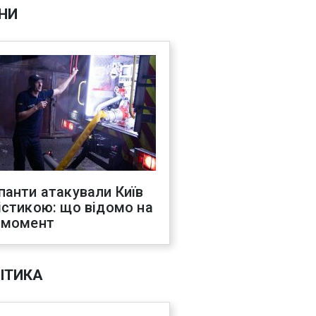
НИ
панти атакували Київ
істикою: що відомо на
 момент
ІТИКА