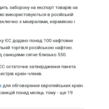
ить заборону на експорт товарів на
які використовуються в російській
 включно з мінералами, керамікою і
ску ЄС додано понад 100 нафтових
альній торгівлі російською нафтою.
ід санкціями сягне близько 550.
 ЄС остаточне затвердження пакета
ністрів країн-членів.
а
для обговорення європейських країн
санкцій понад місяць тому - ще 19