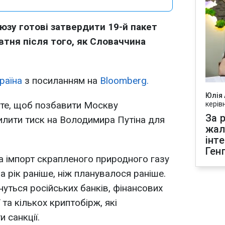
юзу готові затвердити 19-й пакет
овтня після того, як Словаччина
раїна
з посиланням на
Bloomberg.
Юлія
 те, щоб позбавити Москву
керів
За р
силити тиск на Володимира Путіна для
жал
інт
Ген
 імпорт скрапленого природного газу
 на рік раніше, ніж планувалося раніше.
уться російських банків, фінансових
 та кількох криптобірж, які
 санкції.