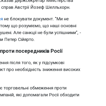
- сказав держсекретар Міністерства
 справ Австрії Йозеф Шелльхорн.
ся
не блокувати документ. "Ми не
 тому що розуміємо, що наші основні
ушені. Але санкції не були успішними", -
и Петер Сійярто.
ї проти посередників Росії
ня після того, як у підсумкові
нкт про необхідність зниження високих
є торговельні обмеження проти
омпаній, які допомагали Росії обходити