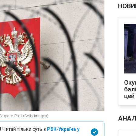
НОВИ
Оку
бал
цей
 проти Росії (Getty Images)
АНАЛ
 Читай тільки суть з
РБК-Україна у