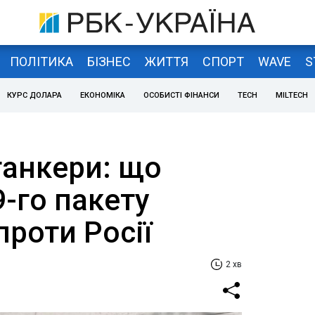
ПОЛІТИКА
БІЗНЕС
ЖИТТЯ
СПОРТ
WAVE
S
КУРС ДОЛАРА
ЕКОНОМІКА
ОСОБИСТІ ФІНАНСИ
TECH
MILTECH
 танкери: що
9-го пакету
проти Росії
2 хв