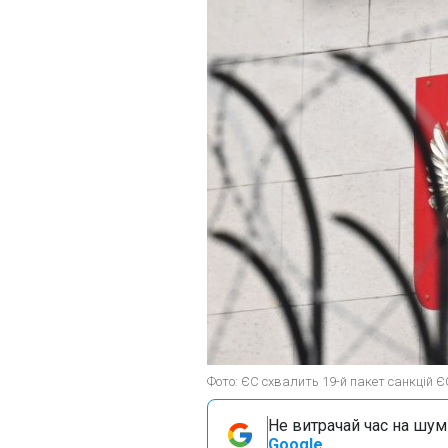
Фото: ЄС схвалить 19-й пакет санкцій ЄС
Не витрачай час на шум!
Google