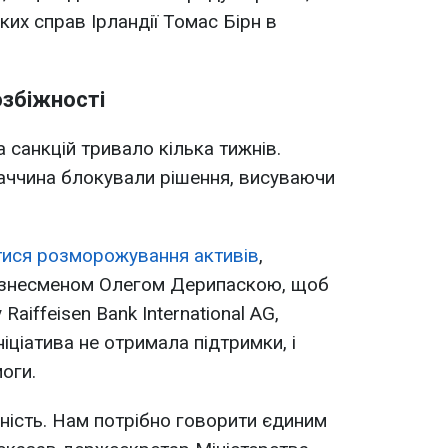
ких справ Ірландії Томас Бірн в
озбіжності
 санкцій тривало кілька тижнів.
аччина блокували рішення, висуваючи
тися розморожування активів
,
 бізнесменом Олегом Дерипаскою, щоб
aiffeisen Bank International AG,
ініціатива не отримала підтримки, і
оги.
ість. Нам потрібно говорити єдиним