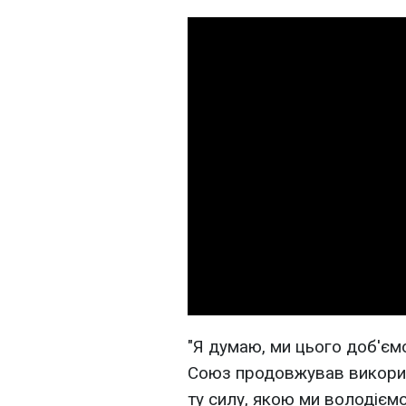
"Я думаю, ми цього доб'є
Союз продовжував використ
ту силу, якою ми володіємо