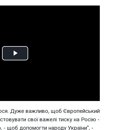
Play
Video
мося. Дуже важливо, щоб Європейський
овувати свої важелі тиску на Росію -
, - щоб допомогти народу України", -