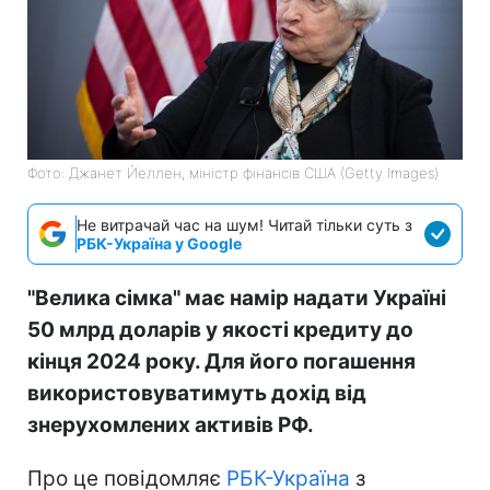
Фото: Джанет Йеллен, міністр фінансів США (Getty Images)
Не витрачай час на шум! Читай тільки суть з
РБК-Україна у Google
"Велика сімка" має намір надати Україні
50 млрд доларів у якості кредиту до
кінця 2024 року. Для його погашення
використовуватимуть дохід від
знерухомлених активів РФ.
Про це повідомляє
РБК-Україна
з