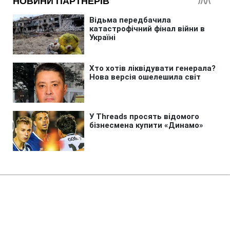
Головна
»
Бізнес
»
Економіка
Воєнна економіка РФ пройшла
свій пік і починає