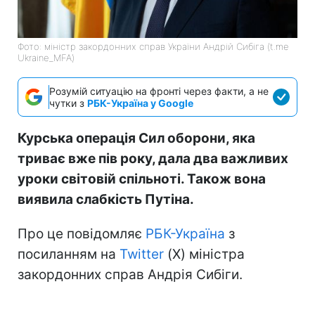
Фото: міністр закордонних справ України Андрій Сибіга (t.me
Ukraine_MFA)
Розумій ситуацію на фронті через факти, а не
чутки з
РБК-Україна у Google
Курська операція Сил оборони, яка
триває вже пів року, дала два важливих
уроки світовій спільноті. Також вона
виявила слабкість Путіна.
Про це повідомляє
РБК-Україна
з
посиланням на
Twitter
(Х) міністра
закордонних справ Андрія Сибіги.