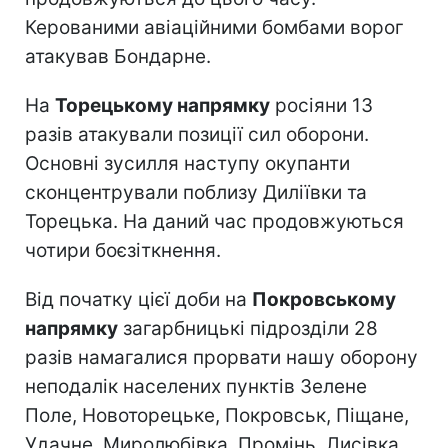
Керованими авіаційними бомбами ворог
атакував Бондарне.
На
Торецькому напрямку
росіяни 13
разів атакували позиції сил оборони.
Основні зусилля наступу окупанти
сконцентрували поблизу Диліївки та
Торецька. На даний час продовжуються
чотири боєзіткнення.
Від початку цієї доби на
Покровському
напрямку
загарбницькі підрозділи 28
разів намагалися прорвати нашу оборону
неподалік населених пунктів Зелене
Поле, Новоторецьке, Покровськ, Піщане,
Удачне, Миролюбівка, Промінь, Лисівка,