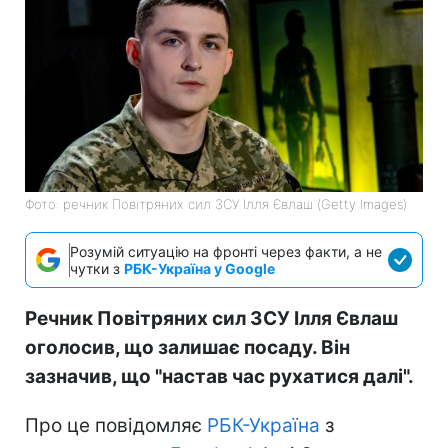
Фото: речник Повітряних сил ЗСУ Ілля Євлаш (Getty Images)
Розумій ситуацію на фронті через факти, а не
чутки з
РБК-Україна у Google
Речник Повітряних сил ЗСУ Ілля Євлаш
оголосив, що залишає посаду. Він
зазначив, що "настав час рухатися далі".
Про це повідомляє
РБК-Україна
з