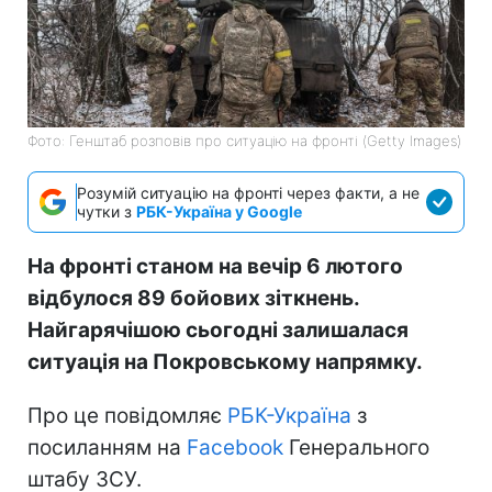
Фото: Генштаб розповів про ситуацію на фронті (Getty Images)
Розумій ситуацію на фронті через факти, а не
чутки з
РБК-Україна у Google
На фронті станом на вечір 6 лютого
відбулося 89 бойових зіткнень.
Найгарячішою сьогодні залишалася
ситуація на Покровському напрямку.
Про це повідомляє
РБК-Україна
з
посиланням на
Facebook
Генерального
штабу ЗСУ.