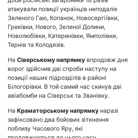
доби російські загарбники 18 разів
атакували позиції українців неподалік
Зеленого Гаю, Копанок, Новосергіївки,
Греківки, Нового, Зеленої Долини,
Новолюбівки, Катеринівки, Ямполівки,
Тернів та Колодязів.
На
Сіверському напрямку
впродовж дня
ворог здійснив дві спроби наступу на
позиції наших підрозділів в районі
Білогорівки. В той самий час скинув дві
авіабомби на Сіверськ та Званівку.
На
Краматорському напрямку
наразі
зафіксовано два бойових зіткнення
поблизу Часового Яру, які
продовжуються до цього часу.