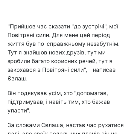
"Прийшов час сказати "до зустрічі", мої
Повітряні сили. Для мене цей період
життя був по-справжньому незабутнім.
Тут я знайшов нових друзів, тут ми
зробили багато корисних речей, тут я
закохався в Повітряні сили", - написав
Євлаш.
Він подякував усім, хто "допомагав,
підтримував, і навіть тим, хто бажав
упасти".
За словами Євлаша, настав час рухатися
далі, але своїх подальших планів він не