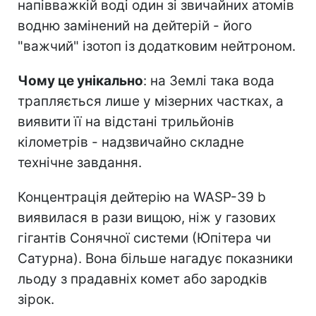
напівважкій воді один зі звичайних атомів
водню замінений на дейтерій - його
"важчий" ізотоп із додатковим нейтроном.
Чому це унікально
: на Землі така вода
трапляється лише у мізерних частках, а
виявити її на відстані трильйонів
кілометрів - надзвичайно складне
технічне завдання.
Концентрація дейтерію на WASP-39 b
виявилася в рази вищою, ніж у газових
гігантів Сонячної системи (Юпітера чи
Сатурна). Вона більше нагадує показники
льоду з прадавніх комет або зародків
зірок.