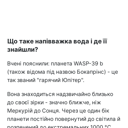
Що таке напівважка вода і де її
знайшли?
Вчені пояснили: планета WASP-39 b
(також відома під назвою Бокапрінс) - це
так званий "гарячий Юпітер".
Вона знаходиться надзвичайно близько
до своєї зірки - значно ближче, ніж
Меркурій до Сонця. Через це один бік
планети постійно повернутий до світила й
розпечений до екстремальних 1000 °C.