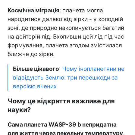
Космічна міграція
: планета могла
народитися далеко від зірки - у холодній
зоні, де природно накопичується багатий
на дейтерій лід. Вхопивши цей лід під час
формування, планета згодом змістилася
ближче до зірки.
Більше цікавого
:
Чому інопланетяни не
відвідують Землю: три перешкоди за
версією вчених
Чому це відкриття важливе для
науки?
Сама планета WASP-39 b непридатна
для життя через пекельну температуру
.