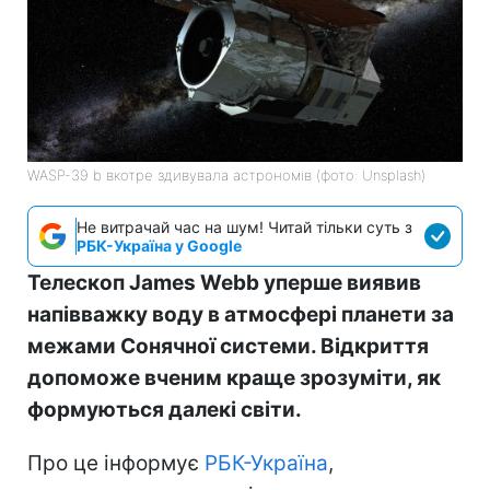
WASP-39 b вкотре здивувала астрономів (фото: Unsplash)
Не витрачай час на шум! Читай тільки суть з
РБК-Україна у Google
Телескоп James Webb уперше виявив
напівважку воду в атмосфері планети за
межами Сонячної системи. Відкриття
допоможе вченим краще зрозуміти, як
формуються далекі світи.
Про це інформує
РБК-Україна
,