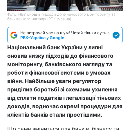
Фото: НБУ оновив підходи до фінансового моніторингу та
банківського нагляду (РБК-Україна)
Не витрачай час на шум! Читай тільки суть з
РБК-Україна у Google
Національний банк України у липні
оновив низку підходів до фінансового
моніторингу, банківського нагляду та
роботи фінансової системи в умовах
війни. Найбільше уваги регулятор
приділив боротьбі зі схемами ухилення
від сплати податків і легалізації тіньових
доходів, водночас окремі процедури для
клієнтів банків стали простішими.
Що саме зміниться для банків, бізнесу та