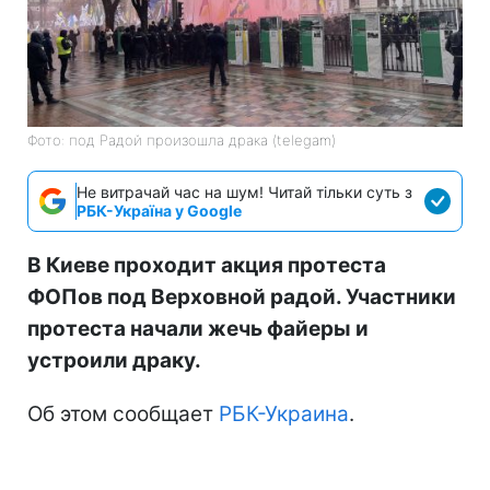
Фото: под Радой произошла драка (telegam)
Не витрачай час на шум! Читай тільки суть з
РБК-Україна у Google
В Киеве проходит акция протеста
ФОПов под Верховной радой. Участники
протеста начали жечь файеры и
устроили драку.
Об этом сообщает
РБК-Украина
.