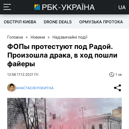
UA
ОБСТРІЛ КИЄВА
DRONE DEALS
ОРМУЗЬКА ПРОТОКА
Головна
»
Новини
»
Надзвичайні події
ФОПы протестуют под Радой.
Произошла драка, в ход пошли
файеры
12:58 17.12.2021 Пт
1 хв
АНАСТАСІЯ РОКИТНА