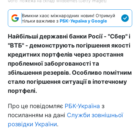
Фото: пожежа на складі Wildberries (Getty Images)
Вимкни хаос міжнародних новин! Отримуй
тільки важливе з
РБК-Україна у Google
Найбільші державні банки Росії - "Сбер" і
"ВТБ" - демонструють погіршення якості
кредитних портфелів через зростання
проблемної заборгованості та
збільшення резервів. Особливо помітним
стало погіршення ситуації в іпотечному
портфелі.
Про це повідомляє
РБК-Україна
з
посиланням на дані
Служби зовнішньої
розвідки України
.