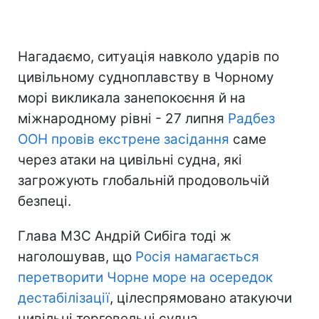
Нагадаємо, ситуація навколо ударів по
цивільному судноплавству в Чорному
морі викликала занепокоєння й на
міжнародному рівні - 27 липня
Радбез
ООН провів екстрене засідання
саме
через атаки на цивільні судна, які
загрожують глобальній продовольчій
безпеці.
Глава МЗС Андрій Сибіга тоді ж
наголошував, що
Росія намагається
перетворити Чорне море на осередок
дестабілізації
, цілеспрямовано атакуючи
цивільні торговельні судна.