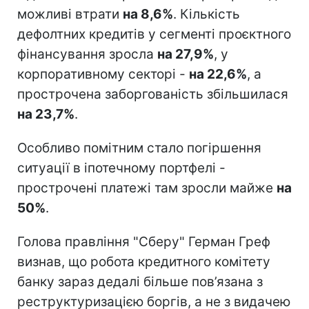
можливі втрати
на 8,6%
. Кількість
дефолтних кредитів у сегменті проєктного
фінансування зросла
на 27,9%
, у
корпоративному секторі -
на 22,6%
, а
прострочена заборгованість збільшилася
на 23,7%
.
Особливо помітним стало погіршення
ситуації в іпотечному портфелі -
прострочені платежі там зросли майже
на
50%
.
Голова правління "Сберу" Герман Греф
визнав, що робота кредитного комітету
банку зараз дедалі більше пов’язана з
реструктуризацією боргів, а не з видачею