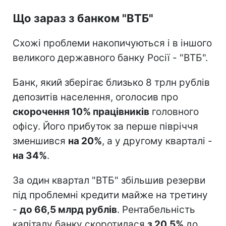
Що зараз з банком "ВТБ"
Схожі проблеми накопичуються і в іншого
великого державного банку Росії - "ВТБ".
Банк, який зберігає близько 8 трлн рублів
депозитів населення, оголосив про
скорочення 10% працівників
головного
офісу. Його прибуток за перше півріччя
зменшився
на 20%
, а у другому кварталі -
на 34%
.
За один квартал "ВТБ" збільшив резерви
під проблемні кредити майже на третину
-
до 66,5 млрд рублів
. Рентабельність
капіталу банку скоротилася
з 20,5%
до