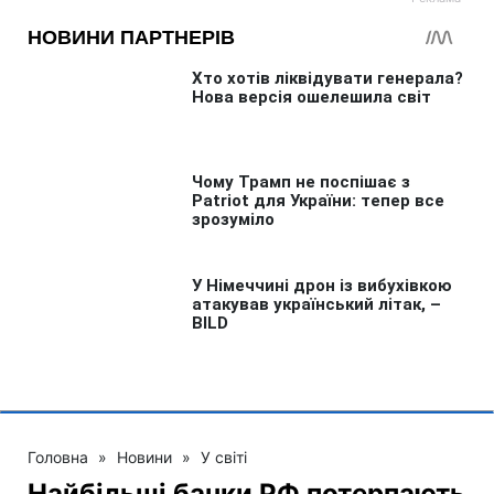
Головна
»
Новини
»
У світі
Найбільші банки РФ потерпають