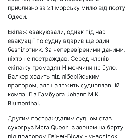
приблизно за 21 морську милю від порту
Одеси.
Екіпаж евакуювали, однак під час
евакуації по судну вдарив ще один
безпілотник. За неперевіреними даними,
ніхто не постраждав. Серед членів
екіпажу громадян Німеччини не було.
Балкер ходить під ліберійським
прапором, але належить судноплавній
компанії з Гамбурга Johann M.K.
Blumenthal.
Другим постраждалим судном став
сухогруз Mera Queen із зерном на борту
під прапором Гвінеї-Бісау - унаслідок