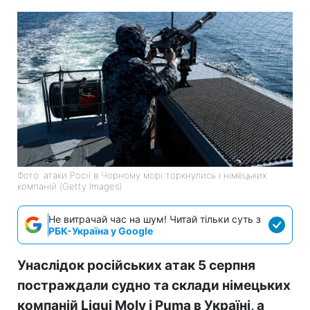
Фото: атаки Росії в Чорному морі торкнулись і німецьких
компаній (Getty Images)
Не витрачай час на шум! Читай тільки суть з
РБК-Україна у Google
Унаслідок російських атак 5 серпня
постраждали судно та склади німецьких
компаній Liqui Moly і Puma в Україні, а