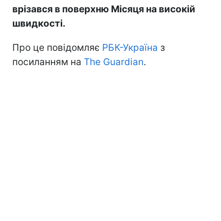
врізався в поверхню Місяця на високій
швидкості.
Про це повідомляє
РБК-Україна
з
посиланням на
The Guardian
.