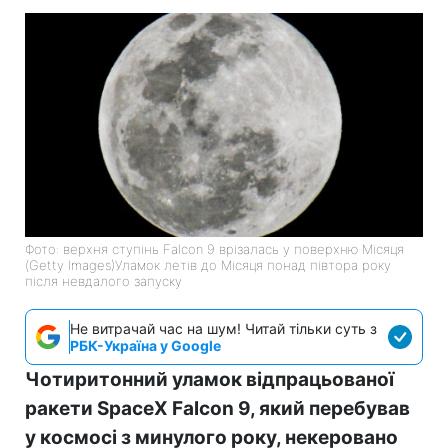
Фото: верхня ступінь Falcon 9 врізалась у поверхню Місяця
(Getty Images)Уламок летів до Місяця понад півтора року
після невдалого запуску
Не витрачай час на шум! Читай тільки суть з
РБК-Україна у Google
Чотиритонний уламок відпрацьованої
ракети SpaceX Falcon 9, який перебував
у космосі з минулого року, некеровано