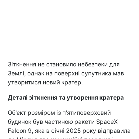
Зіткнення не становило небезпеки для
Землі, однак на поверхні супутника мав
утворитися новий кратер.
Деталі зіткнення та утворення кратера
Об'єкт розміром із п'ятиповерховий
будинок був частиною ракети SpaceX
Falcon 9, яка в січні 2025 року відправила