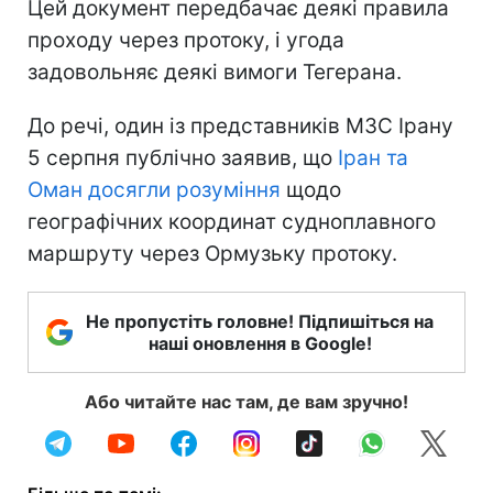
Цей документ передбачає деякі правила
проходу через протоку, і угода
задовольняє деякі вимоги Тегерана.
До речі, один із представників МЗС Ірану
5 серпня публічно заявив, що
Іран та
Оман досягли розуміння
щодо
географічних координат судноплавного
маршруту через Ормузьку протоку.
Не пропустіть головне! Підпишіться на
наші оновлення в Google!
Або читайте нас там, де вам зручно!