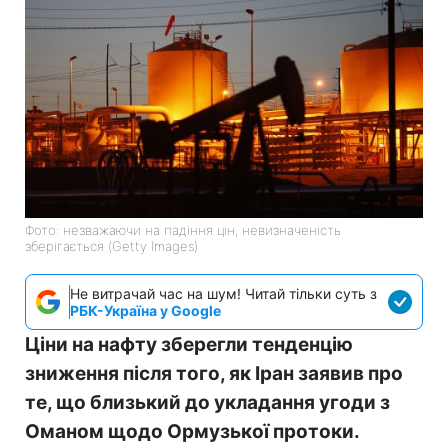
Фото: незважаючи на падіння цін, невизначеність
зберігається (Getty Images)
Не витрачай час на шум! Читай тільки суть з
РБК-Україна у Google
Ціни на нафту зберегли тенденцію
зниження після того, як Іран заявив про
те, що близький до укладання угоди з
Оманом щодо Ормузької протоки.