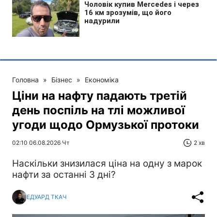
Головна
»
Бізнес
»
Економіка
Ціни на нафту падають третій
день поспіль на тлі можливої
угоди щодо Ормузької протоки
02:10 06.08.2026 Чт
2 хв
Наскільки знизилася ціна на одну з марок
нафти за останні 3 дні?
ЕДУАРД ТКАЧ