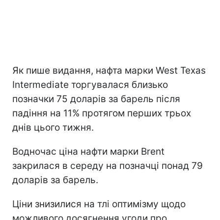
Як пише видання, нафта марки West Texas
Intermediate торгувалася близько
позначки 75 доларів за барель після
падіння на 11% протягом перших трьох
днів цього тижня.
Водночас ціна нафти марки Brent
закрилася в середу на позначці понад 79
доларів за барель.
Ціни знизилися на тлі оптимізму щодо
можливого досягнення угоди про