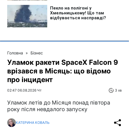
Головна
»
Бізнес
Уламок ракети SpaceX Falcon 9
врізався в Місяць: що відомо
про інцидент
02:47 06.08.2026 Чт
3 хв
Уламок летів до Місяця понад півтора
року після невдалого запуску
КАТЕРИНА КОВАЛЬ