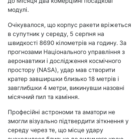
до Місяця два комерційні посадкові
модулі.
Очікувалося, що корпус ракети вріжеться
в супутник у середу, 5 серпня на
швидкості 8690 кілометрів на годину. За
прогнозами Національного управління з
аеронавтики і дослідження космічного
простору (NASA), удар мав створити
кратер завширшки близько 18 метрів і
завглибшки 4 метри, викинувши назовні
місячний пил та каміння.
Професійні астрономи та аматори не
змогли візуально підтвердити зіткнення у
середу через те, що місце удару