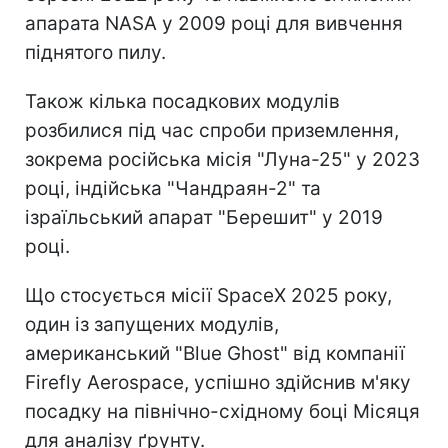
апарата NASA у 2009 році для вивчення
піднятого пилу.
Також кілька посадкових модулів
розбилися під час спроби приземлення,
зокрема російська місія "Луна-25" у 2023
році, індійська "Чандраян-2" та
ізраїльський апарат "Берешит" у 2019
році.
Що стосується місії SpaceX 2025 року,
один із запущених модулів,
американський "Blue Ghost" від компанії
Firefly Aerospace, успішно здійснив м'яку
посадку на північно-східному боці Місяця
для аналізу ґрунту.