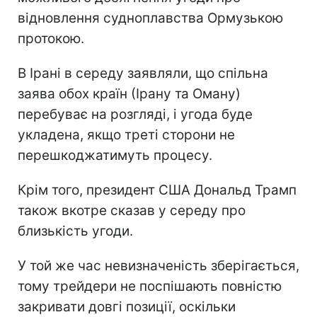
відновлення судноплавства Ормузькою
протокою.
В Ірані в середу заявляли, що спільна
заява обох країн (Ірану та Оману)
перебуває на розгляді, і угода буде
укладена, якщо треті сторони не
перешкоджатимуть процесу.
Крім того, президент США Дональд Трамп
також вкотре сказав у середу про
близькість угоди.
У той же час невизначеність зберігається,
тому трейдери не поспішають повністю
закривати довгі позиції, оскільки