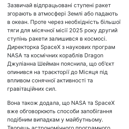
Зазвичай відпрацьовані ступені ракет
згорають в атмосфері Землі або падають
в океан. Проте через необхідність більшої
тяги для місячної місії 2025 року другий
ступінь ракети залишився в космосі.
Директорка SpaceX з наукових програм
NASA та космічних кораблів Dragon
Джуліанна Шейман пояснила, що об'єкт
опинився на траєкторії до Місяця під
впливом сонячної активності та
гравітаційних сил.
Вона також додала, що NASA та SpaceX
вже обговорюють способи запобігання
подібним випадкам у майбутньому.
Творець астрономічного програмного