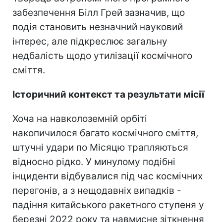
забезпечення Білл Грей зазначив, що
подія становить незначний науковий
інтерес, але підкреслює загальну
недбалість щодо утилізації космічного
сміття.
Історичний контекст та результати місії
Хоча на навколоземній орбіті
накопичилося багато космічного сміття,
штучні удари по Місяцю трапляються
відносно рідко. У минулому подібні
інциденти відбувалися під час космічних
перегонів, а з нещодавніх випадків -
падіння китайського ракетного ступеня у
березні 2022 року та навмисне зіткнення