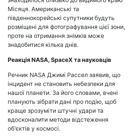
знаходилося близько до видимого краю
Місяця. Американські та
південнокорейські супутники будуть
розміщені для фотографування цієї зони,
проте на отримання знімків може
знадобитися кілька днів.
Реакція NASA, SpaceX та науковців
Речник NASA Джимі Рассел заявив, що
інцидент не становить небезпеки для
нашої планети. За його словами, вчені
планують зібрати дані про подію, щоб
краще зрозуміти штучні удари та
вдосконалити методи відстеження
об'єктів у космосі.