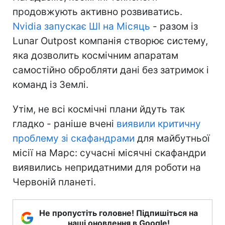
продовжують активно розвиватись.
Nvidia запускає ШІ на Місяць
- разом із
Lunar Outpost компанія створює систему,
яка дозволить космічним апаратам
самостійно обробляти дані без затримок і
команд із Землі.
Утім, не всі космічні плани йдуть так
гладко - раніше вчені
виявили критичну
проблему зі скафандрами
для майбутньої
місії на Марс: сучасні місячні скафандри
виявились непридатними для роботи на
Червоній планеті.
Не пропустіть головне! Підпишіться на
наші оновлення в Google!