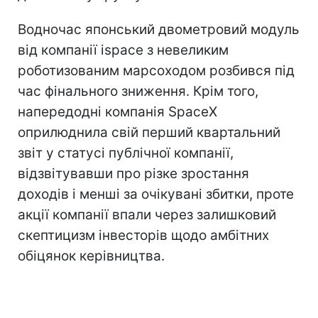
Водночас японський двометровий модуль
від компанії ispace з невеликим
роботизованим марсоходом розбився під
час фінального зниження. Крім того,
напередодні компанія SpaceX
оприлюднила свій перший квартальний
звіт у статусі публічної компанії,
відзвітувавши про різке зростання
доходів і менші за очікувані збитки, проте
акції компанії впали через залишковий
скептицизм інвесторів щодо амбітних
обіцянок керівництва.