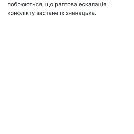
побоюються, що раптова ескалація
конфлікту застане їх зненацька.