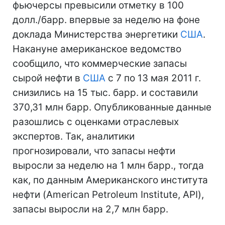
фьючерсы превысили отметку в 100
долл./барр. впервые за неделю на фоне
доклада Министерства энергетики
США
.
Накануне американское ведомство
сообщило, что коммерческие запасы
сырой нефти в
США
с 7 по 13 мая 2011 г.
снизились на 15 тыс. барр. и составили
370,31 млн барр. Опубликованные данные
разошлись с оценками отраслевых
экспертов. Так, аналитики
прогнозировали, что запасы нефти
выросли за неделю на 1 млн барр., тогда
как, по данным Американского института
нефти (American Petroleum Institute, API),
запасы выросли на 2,7 млн барр.