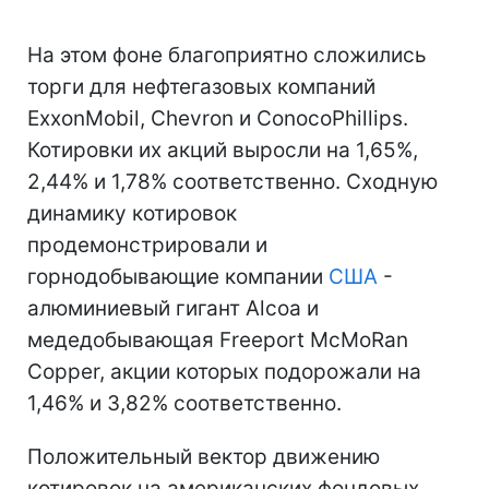
На этом фоне благоприятно сложились
торги для нефтегазовых компаний
ExxonMobil, Chevron и ConocoPhillips.
Котировки их акций выросли на 1,65%,
2,44% и 1,78% соответственно. Сходную
динамику котировок
продемонстрировали и
горнодобывающие компании
США
-
алюминиевый гигант Alcoa и
медедобывающая Freeport McMoRan
Copper, акции которых подорожали на
1,46% и 3,82% соответственно.
Положительный вектор движению
котировок на американских фондовых