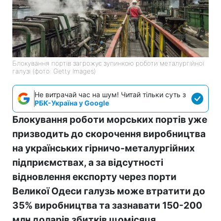
Блокування портів загрожує зупинкою роботи металургійної
галузі (фото: Getty Images)
Не витрачай час на шум! Читай тільки суть з
РБК-Україна у Google
Блокування роботи морських портів уже
призводить до скорочення виробництва
на українських гірничо-металургійних
підприємствах, а за відсутності
відновлення експорту через порти
Великої Одеси галузь може втратити до
35% виробництва та зазнавати 150-200
млн доларів збитків щомісяця.