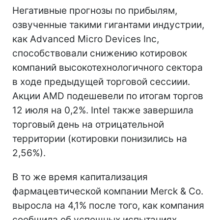
Негативные прогнозы по прибылям,
озвученные такими гигантами индустрии,
как Advanced Micro Devices Inc,
способствовали снижению котировок
компаний высокотехнологичного сектора
в ходе предыдущей торговой сессиии.
Акции AMD подешевели по итогам торгов
12 июля на 0,2%. Intel также завершила
торговый день на отрицательной
территории (котировки понизились на
2,56%).
В то же время капитализация
фармацевтической компании Merck & Co.
выросла на 4,1% после того, как компания
сообщила об успешных испытаниях