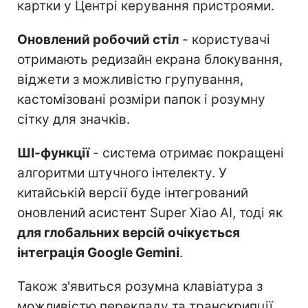
картки у Центрі керування пристроями.
Оновлений робочий стіл
- користувачі
отримають редизайн екрана блокування,
віджети з можливістю групування,
кастомізовані розміри папок і розумну
сітку для значків.
ШІ-функції
- система отримає покращені
алгоритми штучного інтелекту. У
китайській версії буде інтегрований
оновлений асистент Super Xiao AI, тоді як
для глобальних версій очікується
інтеграція Google Gemini
.
Також з'явиться розумна клавіатура з
можливістю перекладу та транскрипції