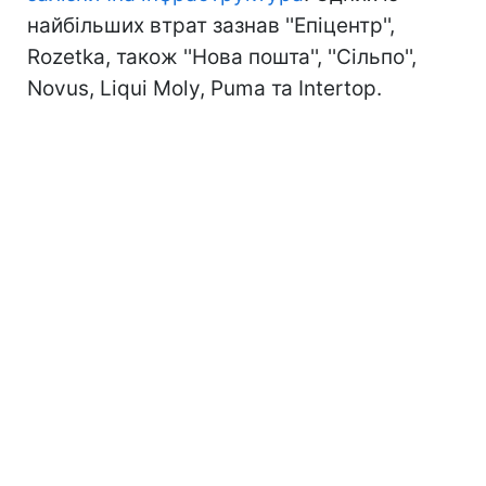
найбільших втрат зазнав ''Епіцентр'',
Rozetka, також ''Нова пошта'', ''Сільпо'',
Novus, Liqui Moly, Puma та Intertop.