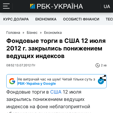
UA
КУРС ДОЛАРА
ЕКОНОМІКА
ОСОБИСТІ ФІНАНСИ
TEC
Головна
»
Бізнес
»
Економіка
Фондовые торги в США 12 июля
2012 г. закрылись понижением
ведущих индексов
08:52 13.07.2012 Пт
2 хв
Не витрачай час на шум! Читай тільки суть з
РБК-Україна у Google
Фондовые торги в
США
12 июля
закрылись понижением ведущих
индексов на фоне неблагоприятной