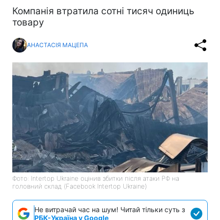
Компанія втратила сотні тисяч одиниць
товару
АНАСТАСІЯ МАЦЕПА
Фото: Intertop Ukraine оцінив збитки після атаки РФ на
головний склад (Facebook Intertop Ukraine)
Не витрачай час на шум! Читай тільки суть з
РБК-Україна у Google