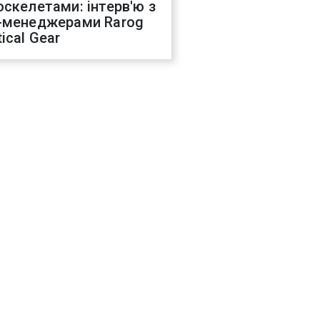
оскелетами: інтерв'ю з
-менеджерами Rarog
ical Gear