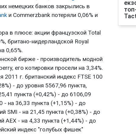
екз
ших немецких банков закрылись в
топ
ank
и Commerzbank потеряли 0,06% и
Tact
ра в плюсе: акции французской Total
40%, британо-нидерландской Royal
 на 0,65%.
онской бирже - производитель модной
erry, его котировки просели на 3,34%.
я 2011 г. британский индекс FTSE 100
28%) - до уровня 5567,96 пункта,
5,41 пункта (+0,42%) - до 6106,09
 - на 36,33 пункта (+1,15%) - до
й SMI - на 21,45 пункта (+0,38%) - до
й AEX - на 4,33 пункта (+1,44%) - до
ейский индекс "голубых фишек"