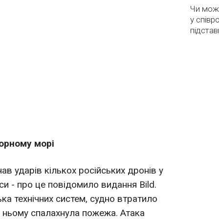
Чи мож
у співр
підстав
Чорному морі
ав ударів кількох російських дронів у
и - про це повідомило видання Bild.
ка технічних систем, судно втратило
а ньому спалахнула пожежа. Атака