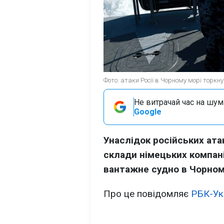
Фото: атаки Росії в Чорному морі торкну
Не витрачай час на шум!
Google
Унаслідок російських ата
склади німецьких компаній
вантажне судно в Чорном
Про це повідомляє
РБК-Ук