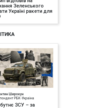
мп відповів на
хання Зеленського
ати Україні ракети для
О
ІТИКА
янтин Широкун
пондент РБК-Україна
бутнє ЗСУ – за