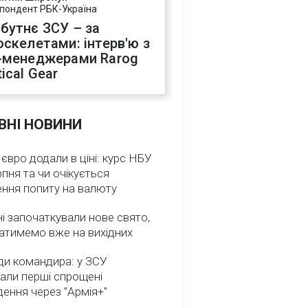
пондент РБК-Україна
бутнє ЗСУ – за
оскелетами: інтерв'ю з
-менеджерами Rarog
ical Gear
ВНІ НОВИНИ
 євро додали в ціні: курс НБУ
рпня та чи очікується
ення попиту на валюту
ні започаткували нове свято,
атимемо вже на вихідних
ди командира: у ЗСУ
али перші спрощені
ення через "Армія+"