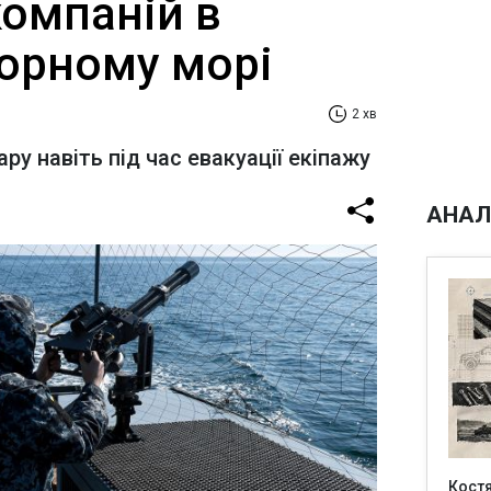
компаній в
Чорному морі
2 хв
ару навіть під час евакуації екіпажу
АНАЛ
Кост