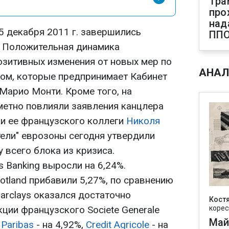
Тра
про
над
5 декабря 2011 г. завершились
ПП
. Положительная динамика
зитивных изменения от новых мер по
АНАЛ
ом, которые предпринимает Кабинет
Марио Монти. Кроме того, на
метно повлияли заявления канцлера
и ее французского коллеги
Николя
тели" еврозоны сегодня утвердили
 всего блока из кризиса.
s Banking выросли на 6,24%.
cotland прибавили 5,27%, по сравнению
arclays оказался достаточно
Кост
кции французского Societe Generale
корес
Май
Paribas
- на 4,92%,
Credit Agricole
- на