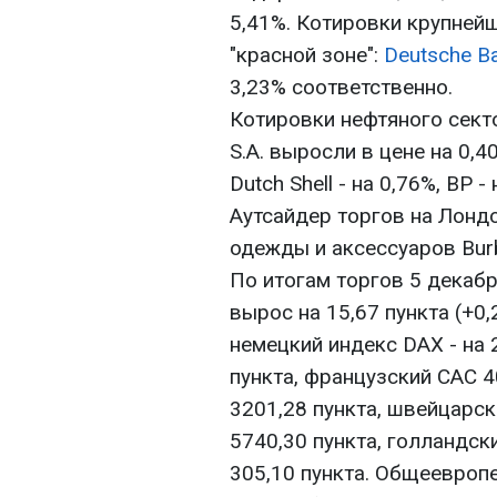
5,41%. Котировки крупней
"красной зоне":
Deutsche B
3,23% соответственно.
Котировки нефтяного секто
S.A. выросли в цене на 0,
Dutch Shell - на 0,76%, ВР -
Аутсайдер торгов на Лонд
одежды и аксессуаров Burb
По итогам торгов 5 декабр
вырос на 15,67 пункта (+0,
немецкий индекс DAX - на 2
пункта, французский CAC 40
3201,28 пункта, швейцарски
5740,30 пункта, голландски
305,10 пункта. Общеевроп