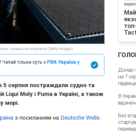
корес
Май
екз
топ
Tact
лись і німецьких компаній (Getty Images)
ГОЛО
 Читай тільки суть з
РБК-Україна у
Долар і
на 7 се
підвищ
к 5 серпня постраждали судно та
 Liqui Moly і Puma в Україні, а також
В Украї
у морі.
відзнач
Без зго
раїна
з посиланням на
Deutsche Welle
.
стартув
перевед