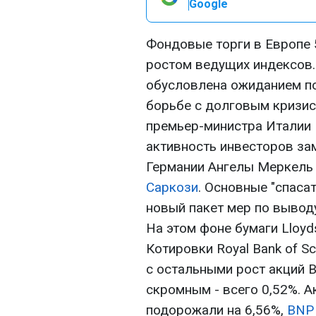
Google
Фондовые торги в Европе 
ростом ведущих индексов
обусловлена ожиданием по
борьбе с долговым кризис
премьер-министра Италии 
активность инвесторов за
Германии Ангелы Меркель 
Саркози
. Основные "спаса
новый пакет мер по выводу
На этом фоне бумаги Lloyd
Котировки Royal Bank of S
с остальными рост акций B
скромным - всего 0,52%. А
подорожали на 6,56%,
BNP 