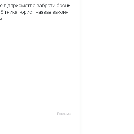
е підприємство забрати бронь
обітника: юрист назвав законні
и