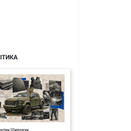
ІТИКА
янтин Широкун