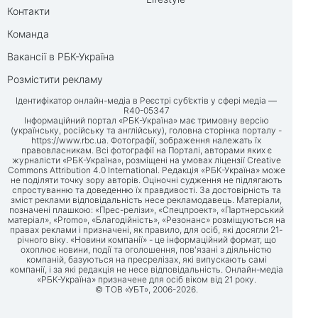
Контакти
Команда
Вакансії в РБК-Україна
Розмістити рекламу
Ідентифікатор онлайн-медіа в Реєстрі суб’єктів у сфері медіа —
R40-05347
Інформаційний портал «РБК-Україна» має тримовну версію
(українську, російську та англійську), головна сторінка порталу -
https://www.rbc.ua
. Фотографії, зображення належать їх
правовласникам. Всі фотографії на Порталі, авторами яких є
журналісти «РБК-Україна», розміщені на умовах ліцензії Creative
Commons Attribution 4.0 International. Редакція «РБК-Україна» може
не поділяти точку зору авторів. Оціночні судження не підлягають
спростуванню та доведенню їх правдивості. За достовірність та
зміст реклами відповідальність несе рекламодавець. Матеріали,
позначені плашкою: «Прес-релізи», «Спецпроект», «Партнерський
матеріал», «Promo», «Благодійність», «Резонанс» розміщуються на
правах реклами і призначені, як правило, для осіб, які досягли 21-
річного віку. «Новини компанії» - це інформаційний формат, що
охоплює новини, події та оголошення, пов'язані з діяльністю
компаній, базуються на пресрелізах, які випускають самі
компанії, і за які редакція не несе відповідальність. Онлайн-медіа
«РБК-Україна» призначене для осіб віком від 21 року.
© ТОВ «УБТ», 2006-2026.