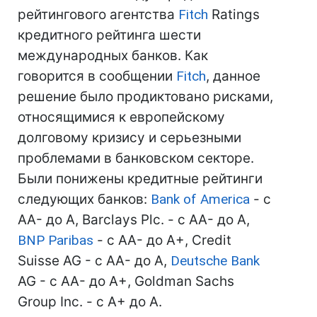
рейтингового агентства
Fitch
Ratings
кредитного рейтинга шести
международных банков. Как
говорится в сообщении
Fitch
, данное
решение было продиктовано рисками,
относящимися к европейскому
долговому кризису и серьезными
проблемами в банковском секторе.
Были понижены кредитные рейтинги
следующих банков:
Bank of America
- c
AА- до А, Barclays Plc. - с AA- до А,
BNP Paribas
- c AA- до A+, Сredit
Suisse AG - с AA- до A,
Deutsche Bank
AG - с AA- до A+, Goldman Sachs
Group Inc. - с A+ до A.