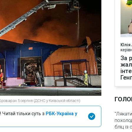
Юлія
керів
За р
жал
інт
Ген
ГОЛО
Броварах 5 серпня (ДСНС у Київській області)
 Читай тільки суть з
РБК-Україна у
"Лякати
похолод
бліц із