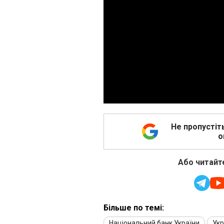
Не пропустіт
о
Або читайте
Більше по темі:
Національний банк України
Укр