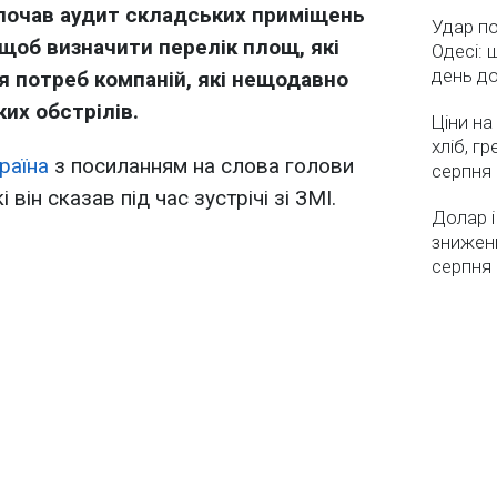
почав аудит складських приміщень
Удар по
щоб визначити перелік площ, які
Одесі: 
день д
я потреб компаній, які нещодавно
их обстрілів.
Ціни на
хліб, г
раїна
з посиланням на слова голови
серпня
він сказав під час зустрічі зі ЗМІ.
Долар і
зниженн
серпня 