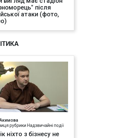
й вигляд має стадіон
рноморець" після
ійської атаки (фото,
ео)
ІТИКА
 Акимова
ниця рубрики Надзвичайні події
ік ніхто з бізнесу не