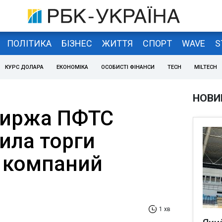
ПОЛІТИКА
БІЗНЕС
ЖИТТЯ
СПОРТ
WAVE
S
КУРС ДОЛАРА
ЕКОНОМІКА
ОСОБИСТІ ФІНАНСИ
TECH
MILTECH
НОВИ
биржа ПФТС
ила торги
 компаний
1 хв