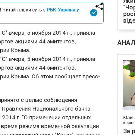
Яки
"Чо
 Читай тільки суть з
РБК-Україна у
рос
від
 вчера, 5 ноября 2014 г., приняла
оргов акциями 44 эмитентов,
АНАЛ
рии Крыма.
 вчера, 5 ноября 2014 г., приняла
оргов акциями 44 эмитентов,
рии Крыма. Об этом сообщает пресс-
принято с целью соблюдения
 Правления Национального банка
 2014 г. "О применении отдельных
Юлія
керів
 время режима временной оккупации
За р
экономической зоны "Крым", согласно