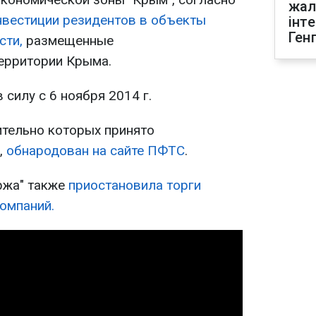
жал
вестиции резидентов в объекты
інт
Ген
сти,
размещенные
территории Крыма.
 силу с 6 ноября 2014 г.
ительно которых принято
,
обнародован на сайте ПФТС
.
ржа" также
приостановила торги
омпаний.