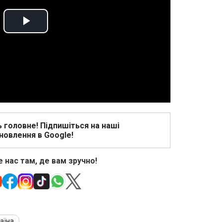
Play
Video
ь головне! Підпишіться на наші
новлення в Google!
 нас там, де вам зручно!
аїна