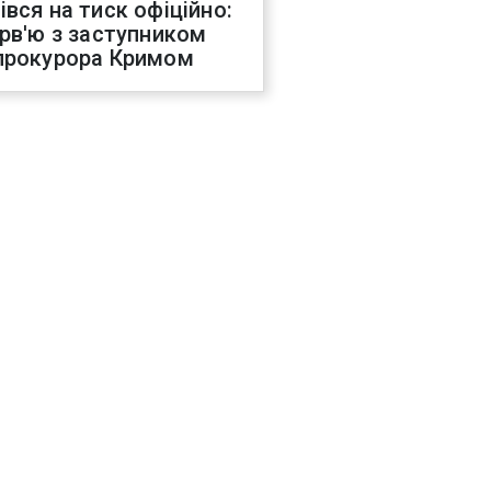
івся на тиск офіційно:
ерв'ю з заступником
прокурора Кримом