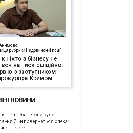
 Акимова
ниця рубрики Надзвичайні події
ік ніхто з бізнесу не
івся на тиск офіційно:
ерв'ю з заступником
прокурора Кримом
ВНІ НОВИНИ
ся не треба". Коли буде
ання й чи повернеться спека:
 синоптиком