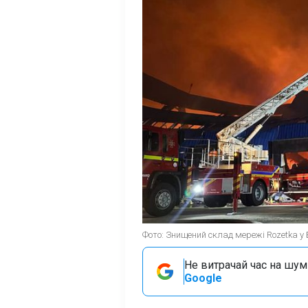
Фото: Знищений склад мережі Rozetka у 
Не витрачай час на шум!
Google