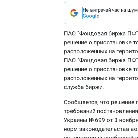
Не витрачай час на шум!
Google
ПАО "Фондовая биржа ПФТС"
решение о приостановке т
расположенных на террито
ПАО "Фондовая биржа ПФТС"
решение о приостановке т
расположенных на террито
служба биржи.
Сообщается, что решение 
требований постановления
Украины №699 от 3 ноября
норм законодательства во
на территории свободной 