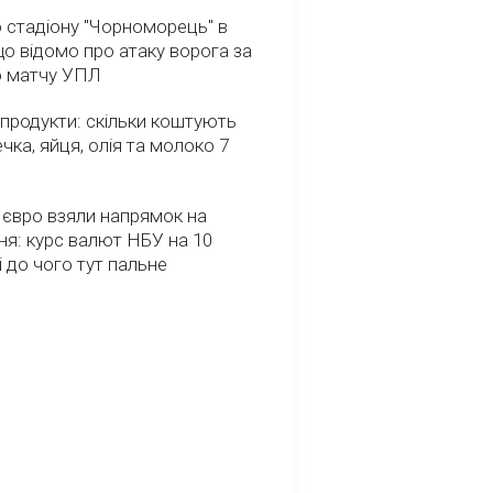
 стадіону "Чорноморець" в
що відомо про атаку ворога за
о матчу УПЛ
 продукти: скільки коштують
речка, яйця, олія та молоко 7
 євро взяли напрямок на
я: курс валют НБУ на 10
і до чого тут пальне