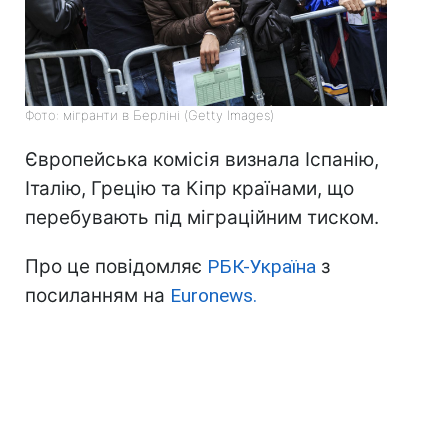
Фото: мігранти в Берліні (Getty Images)
Європейська комісія визнала Іспанію,
Італію, Грецію та Кіпр країнами, що
перебувають під міграційним тиском.
Про це повідомляє
РБК-Україна
з
посиланням на
Euronews.