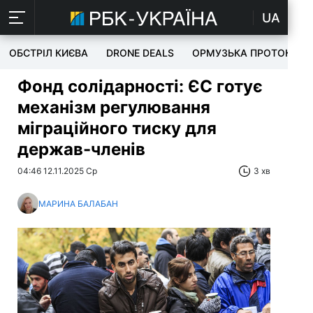
UA
ОБСТРІЛ КИЄВА
DRONE DEALS
ОРМУЗЬКА ПРОТОКА
Фонд солідарності: ЄС готує
механізм регулювання
міграційного тиску для
держав-членів
04:46 12.11.2025 Ср
3 хв
МАРИНА БАЛАБАН