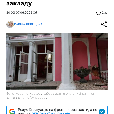
закладу
20:03 07.06.2025 Сб
2 хв
КАРІНА ЛЕВИЦЬКА
Фото: удар по Харкову забрав життя очільниці дитячої
залізниці (t.me/synegubov)
Розумій ситуацію на фронті через факти, а не
чутки з
РБК-Україна у Google