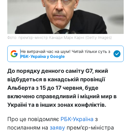
Фото: прем'єр-міністр Канади Марк Карні (Getty Images)
Не витрачай час на шум! Читай тільки суть з
РБК-Україна у Google
До порядку денного саміту G7, який
відбудеться в канадській провінції
Альберта з 15 до 17 червня, буде
включено справедливий і міцний мир в
Україні та в інших зонах конфліктів.
Про це повідомляє
РБК-Україна
з
посиланням на
заяву
прем'єр-міністра