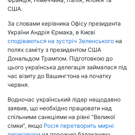
Франція, Німеччина, Італія, Японія та
США.
За словами керівника Офісу президента
України Андрія Єрмака, в Києві
сподіваються на зустріч Зеленського
на
полях саміту з президентом США
Дональдом Трампом. Підготовкою до
цього українська делегація займалася під
час візиту до Вашингтона на початку
червня.
Водночас український лідер нещодавно
заявив, що необхідно працювати над
спільними санкціями на рівні "Великої
сімки", якщо
Росія перетворить мирні
переговори
на порожню балаканину.