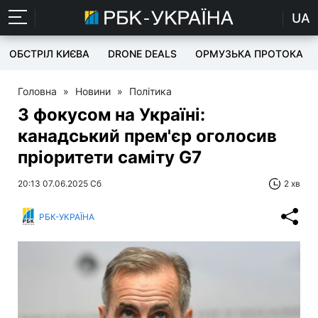
UA
ОБСТРІЛ КИЄВА
DRONE DEALS
ОРМУЗЬКА ПРОТОКА
Головна
»
Новини
»
Політика
З фокусом на Україні:
канадський прем'єр оголосив
пріоритети саміту G7
20:13 07.06.2025 Сб
2 хв
РБК-УКРАЇНА