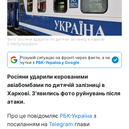
Фото: росіяни вдарили по дитячій залізниці в Харкові
(t.me/synegubov)
Розумій ситуацію на фронті через факти, а не
чутки з
РБК-Україна у Google
Росіяни ударили керованими
авіабомбами по дитячій залізниці в
Харкові. З'явились фото руйнувань після
атаки.
Про це повідомляє
РБК-Україна
з
посиланням на
Telegram
глави