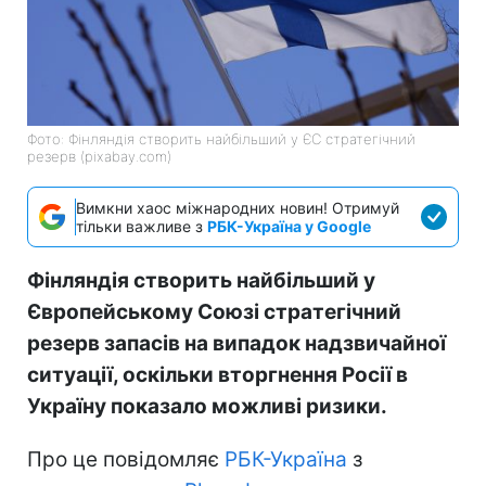
Фото: Фінляндія створить найбільший у ЄС стратегічний
резерв (pixabay.com)
Вимкни хаос міжнародних новин! Отримуй
тільки важливе з
РБК-Україна у Google
Фінляндія створить найбільший у
Європейському Союзі стратегічний
резерв запасів на випадок надзвичайної
ситуації, оскільки вторгнення Росії в
Україну показало можливі ризики.
Про це повідомляє
РБК-Україна
з