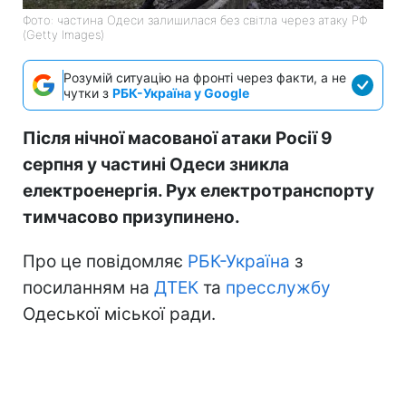
Фото: частина Одеси залишилася без світла через атаку РФ
(Getty Images)
Розумій ситуацію на фронті через факти, а не
чутки з
РБК-Україна у Google
Після нічної масованої атаки Росії 9
серпня у частині Одеси зникла
електроенергія. Рух електротранспорту
тимчасово призупинено.
Про це повідомляє
РБК-Україна
з
посиланням на
ДТЕК
та
пресслужбу
Одеської міської ради.