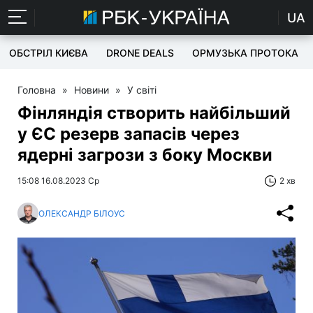
UA
ОБСТРІЛ КИЄВА
DRONE DEALS
ОРМУЗЬКА ПРОТОКА
Головна
»
Новини
»
У світі
Фінляндія створить найбільший
у ЄС резерв запасів через
ядерні загрози з боку Москви
15:08 16.08.2023 Ср
2 хв
ОЛЕКСАНДР БІЛОУС