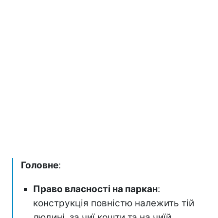
Головне
:
Право власності на паркан
:
конструкція повністю належить тій
людині, за чиї кошти та на чиїй