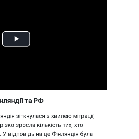
Play
Video
нляндії та РФ
ндія зіткнулася з хвилею міграції,
 різко зросла кількість тих, хто
. У відповідь на це Фінляндія була