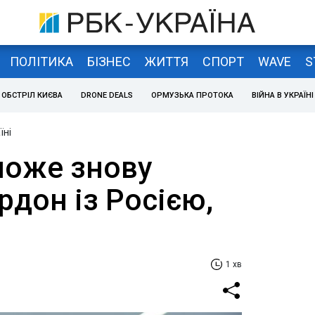
ПОЛІТИКА
БІЗНЕС
ЖИТТЯ
СПОРТ
WAVE
S
ОБСТРІЛ КИЄВА
DRONE DEALS
ОРМУЗЬКА ПРОТОКА
ВІЙНА В УКРАЇНІ
їні
може знову
рдон із Росією,
1 хв