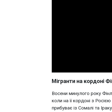
Мігранти на кордоні Фі
Восени минулого року Фінля
коли на її кордоні з Росією
прибуває із Сомалі та Іраку