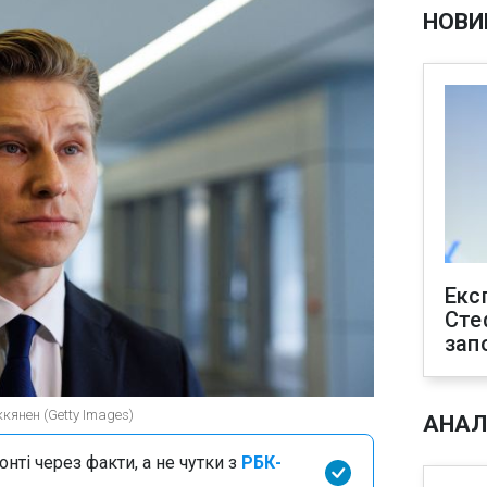
НОВИ
Екс
Сте
зап
ккянен (Getty Images)
АНАЛ
нті через факти, а не чутки з
РБК-