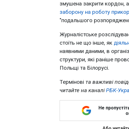
змушена закрити кордон, 
заборону на роботу прикор
"подальшого розпорядженн
Журналістське розслідуван
стоїть не що інше, як
діяль
наявними даними, в організа
структури, які раніше прово
Польщі та Білорусі.
Термінові
та важливі повід
читайте на каналі
РБК-Укра
Не пропустіт
о
Або читайте