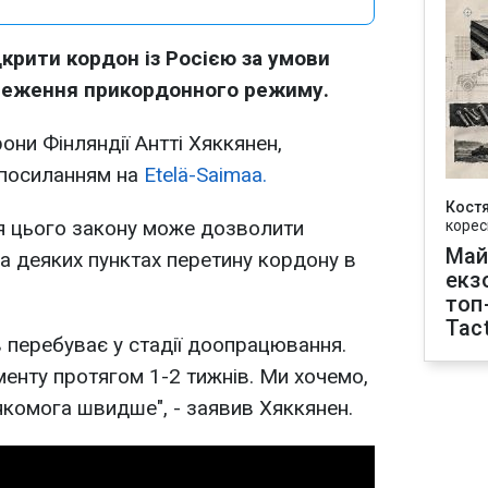
крити кордон із Росією за умови
меження прикордонного режиму.
они Фінляндії Антті Хяккянен,
посиланням на
Etelä-Saimaa.
Кост
я цього закону може дозволити
корес
Май
а деяких пунктах перетину кордону в
екз
топ
Tact
в перебуває у стадії доопрацювання.
менту протягом 1-2 тижнів. Ми хочемо,
якомога швидше", - заявив Хяккянен.