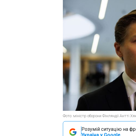
Фото: міністр оборони Фінляндії Антті Хя
Розумій ситуацію на фро
Україна у Google