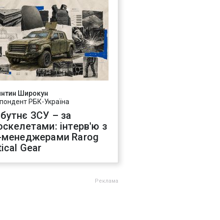
янтин Широкун
пондент РБК-Україна
бутнє ЗСУ – за
оскелетами: інтерв'ю з
-менеджерами Rarog
ical Gear