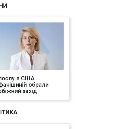
НИ
послу в США
фанішиній обрали
обіжний захід
ІТИКА