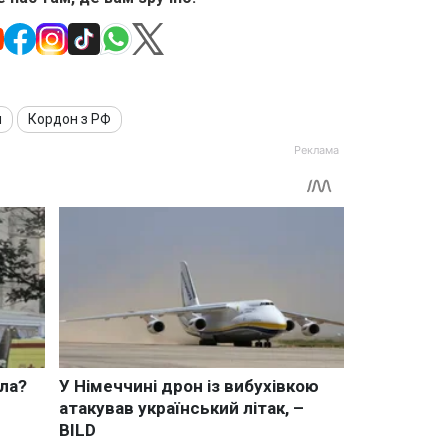
я
Кордон з РФ