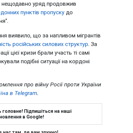
а нещодавно уряд продовжив
донних пунктів пропуску
до
я".
ня виявило, що за напливом мігрантів
ність російських силових структур
. За
ції цієї кризи брали участь ті самі
кували подібні ситуації на кордоні
омлення про війну Росії проти України
їна в Telegram
.
ь головне! Підпишіться на наші
новлення в Google!
 нас там, де вам зручно!