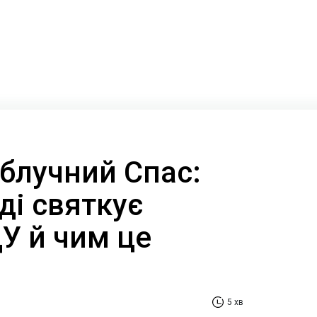
блучний Спас:
ді святкує
У й чим це
5 хв