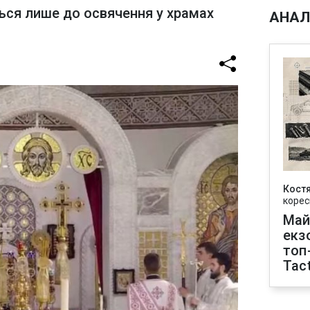
ься лише до освячення у храмах
АНАЛ
Кост
корес
Май
екз
топ
Tact