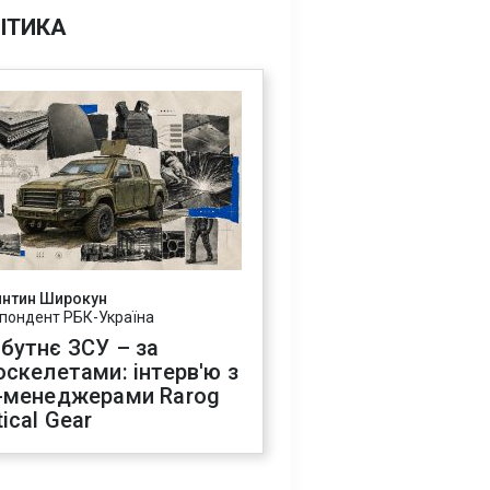
ІТИКА
янтин Широкун
пондент РБК-Україна
бутнє ЗСУ – за
оскелетами: інтерв'ю з
-менеджерами Rarog
ical Gear