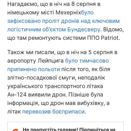
Нагадаємо, що в ніч на 8 серпня в
німецькому місті Мехерніх
було
зафіксовано проліт дронів над ключовим
логістичним об'єктом Бундесверу
. Відомо,
що там ремонтують системи ППО Patriot.
Також ми писали, що в ніч на 5 серпня в
аеропорту Лейпцига
було тимчасово
припинено польоти
після того, як біля
злітно-посадкової смуги, неподалік
українського транспортного літака
Ан-124 виявили дрон. Пізніше була
інформація, що дрон мав вибухівку, а
літак
перевозив боєприпаси
.
Не пропустіть головне! Підпишіться на