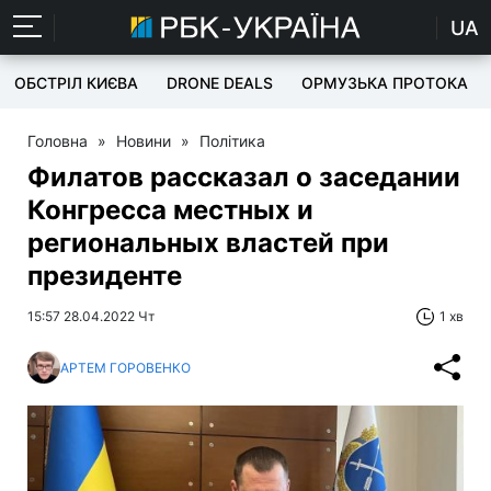
UA
ОБСТРІЛ КИЄВА
DRONE DEALS
ОРМУЗЬКА ПРОТОКА
Головна
»
Новини
»
Політика
Филатов рассказал о заседании
Конгресса местных и
региональных властей при
президенте
15:57 28.04.2022 Чт
1 хв
АРТЕМ ГОРОВЕНКО