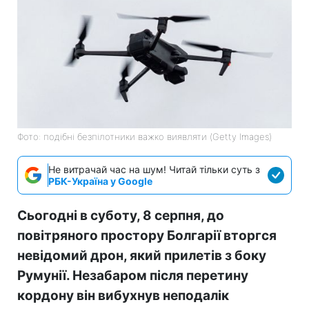
Фото: подібні безпілотники важко виявляти (Getty Images)
Не витрачай час на шум! Читай тільки суть з
РБК-Україна у Google
Сьогодні в суботу, 8 серпня, до
повітряного простору Болгарії вторгся
невідомий дрон, який прилетів з боку
Румунії. Незабаром після перетину
кордону він вибухнув неподалік