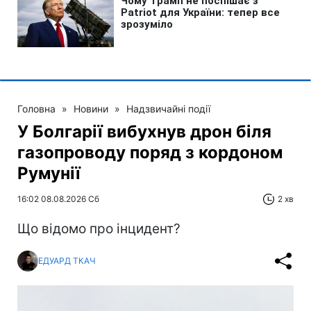
Головна
»
Новини
»
Надзвичайні події
У Болгарії вибухнув дрон біля
газопроводу поряд з кордоном
Румунії
16:02 08.08.2026 Сб
2 хв
Що відомо про інцидент?
ЕДУАРД ТКАЧ