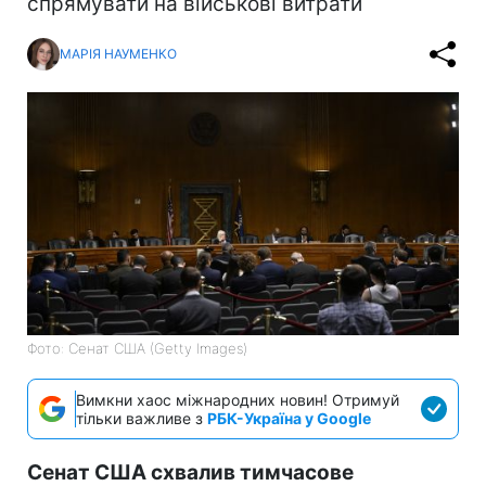
спрямувати на військові витрати
МАРІЯ НАУМЕНКО
Фото: Сенат США (Getty Images)
Вимкни хаос міжнародних новин! Отримуй
тільки важливе з
РБК-Україна у Google
Сенат США схвалив тимчасове