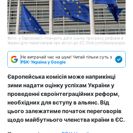
Фото: у Єврокомісії планують дати оцінку прогресу реформ в
Україні для переговорів про вступ до ЄС (flick.com/libereurope)
Не витрачай час на шум! Читай тільки суть з
РБК-Україна у Google
Європейська комісія може наприкінці
зими надати оцінку успіхам України у
проведенні євроінтеграційних реформ,
необхідних для вступу в альянс. Від
цього залежатиме початок переговорів
щодо майбутнього членства країни в ЄС.