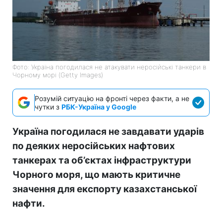
Фото: Україна погодилася не атакувати неросійські танкери в
Чорному морі (Getty Images)
Розумій ситуацію на фронті через факти, а не
чутки з
РБК-Україна у Google
Україна погодилася не завдавати ударів
по деяких неросійських нафтових
танкерах та об’єктах інфраструктури
Чорного моря, що мають критичне
значення для експорту казахстанської
нафти.