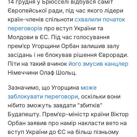
14 грудня у Брюсселі відбувся саміт
Європейської ради, під час якого лідери
країн-членів спільноти
схвалили початок
переговорів
про вступ України та
Молдови в ЄС. Під час голосування
прем'єр Угорщини Орбан залишив залу
засідань і не блокував рішення Євроради.
Піти на такий вчинок
його змусив канцлер
Німеччини Олаф Шольц.
Зазначимо, що Угорщина
може
заблокувати переговори
, оскільки вони
нібито зможуть завдати "збитків"
Будапешту. Прем'єр-міністр країни Віктор
Орбан заявив про намір накласти вето на
вступ України до ЄС на більш пізньому