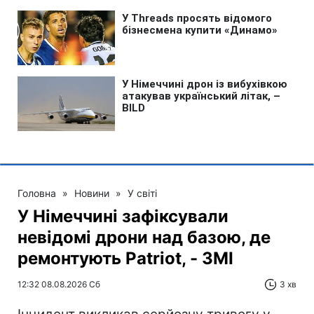
Головна
»
Новини
»
У світі
У Німеччині зафіксували
невідомі дрони над базою, де
ремонтують Patriot, - ЗМІ
12:32 08.08.2026 Сб
3 хв