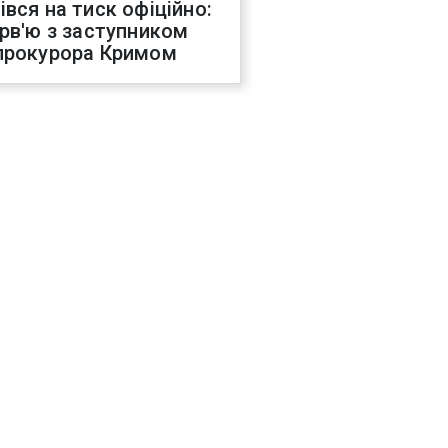
івся на тиск офіційно:
ерв'ю з заступником
прокурора Кримом