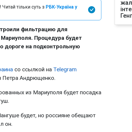
жал
 Читай тільки суть з
РБК-Україна у
інт
Ген
строили фильтрацию для
 Мариуполя. Процедура будет
о дороге на подконтрольную
раина
со ссылкой на
Telegram
я Петра Андрющенко.
ированных из Мариуполя будет посадка
гуш.
Мангуше будет, но россияне обещают
л он.