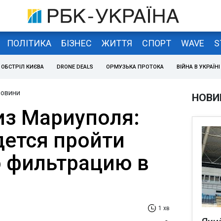
ПОЛІТИКА
БІЗНЕС
ЖИТТЯ
СПОРТ
WAVE
S
ОБСТРІЛ КИЄВА
DRONE DEALS
ОРМУЗЬКА ПРОТОКА
ВІЙНА В УКРАЇНІ
новини
НОВИ
из Мариуполя:
ется пройти
 фильтрацию в
1 хв