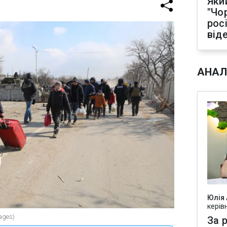
Яки
"Чо
рос
від
АНАЛ
Юлія
керів
ages)
За р