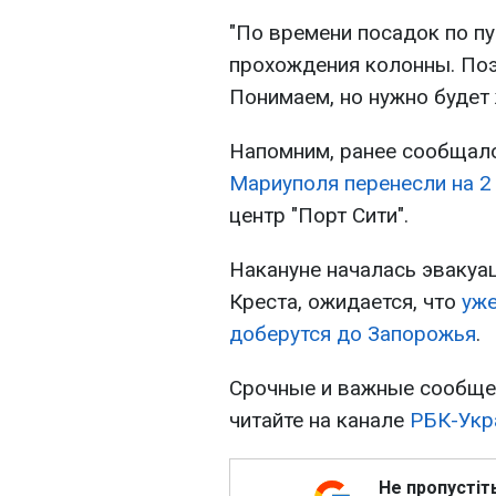
"По времени посадок по пу
прохождения колонны. Поэ
Понимаем, но нужно будет 
Напомним, ранее сообщало
Мариуполя перенесли на 2
центр "Порт Сити".
Накануне началась эвакуа
Креста, ожидается, что
уже
доберутся до Запорожья
.
Срочные и важные сообщен
читайте на канале
РБК-Укра
Не пропустіт