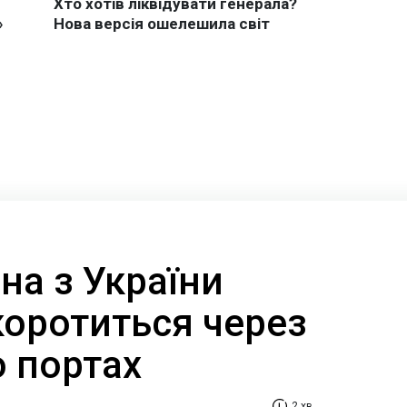
на з України
коротиться через
о портах
2 хв