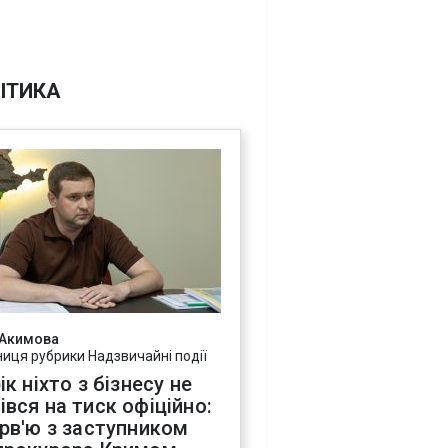
ІТИКА
 Акимова
ниця рубрики Надзвичайні події
ік ніхто з бізнесу не
івся на тиск офіційно:
ерв'ю з заступником