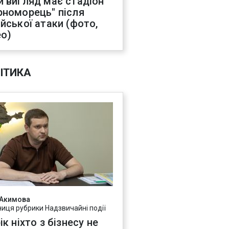
й вигляд має стадіон
рноморець" після
ійської атаки (фото,
ео)
ІТИКА
 Акимова
ниця рубрики Надзвичайні події
ік ніхто з бізнесу не