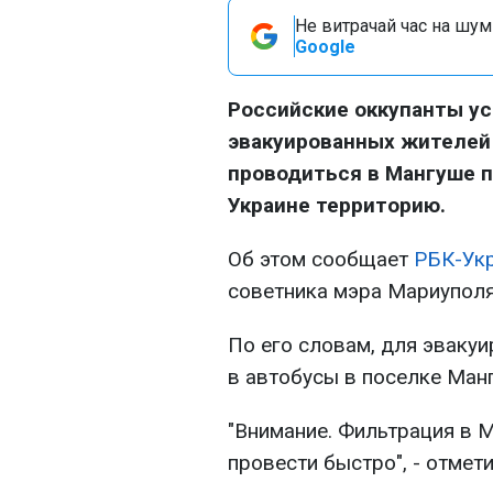
Не витрачай час на шум!
Google
Российские оккупанты у
эвакуированных жителей
проводиться в Мангуше п
Украине территорию.
Об этом сообщает
РБК-Ук
советника мэра Мариупол
По его словам, для эваку
в автобусы в поселке Ман
"Внимание. Фильтрация в 
провести быстро", - отмети