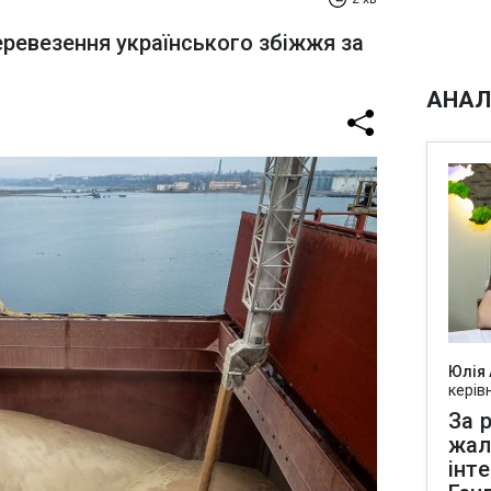
еревезення українського збіжжя за
АНАЛ
Юлія
керів
За р
жал
інт