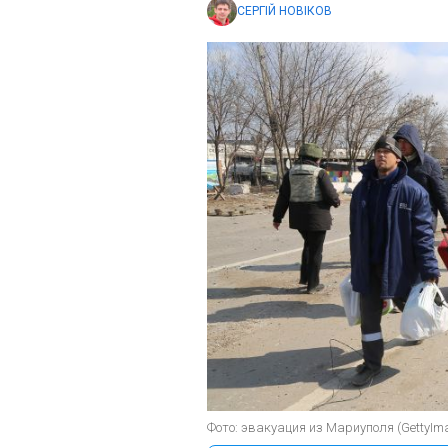
СЕРГІЙ НОВІКОВ
Фото: эвакуация из Мариуполя (GettyIm