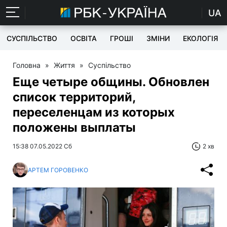
UA
СУСПІЛЬСТВО
ОСВІТА
ГРОШІ
ЗМІНИ
ЕКОЛОГІЯ
Головна
»
Життя
»
Суспільство
Еще четыре общины. Обновлен
список территорий,
переселенцам из которых
положены выплаты
15:38 07.05.2022 Сб
2 хв
АРТЕМ ГОРОВЕНКО