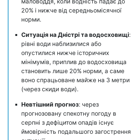
маловоддя, коли водність падає до
20% і нижче від середньомісячної
норми.
Ситуація на Дністрі та водосховищі
:
рівні води наблизилися або
опустилися нижче історичних
мінімумів, приплив до водосховища
становить лише 20% норми, а саме
воно спрацьоване майже на 3 метри
(через скиди води).
Невтішний прогноз
: через
прогнозовану спекотну погоду в
серпні з дефіцитом опадів існує
ймовірність подальшого загострення