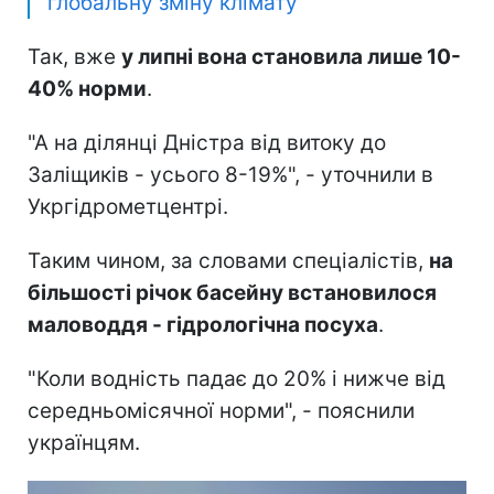
глобальну зміну клімату
Так, вже
у липні вона становила лише 10-
40% норми
.
"А на ділянці Дністра від витоку до
Заліщиків - усього 8-19%", - уточнили в
Укргідрометцентрі.
Таким чином, за словами спеціалістів,
на
більшості річок басейну встановилося
маловоддя - гідрологічна посуха
.
"Коли водність падає до 20% і нижче від
середньомісячної норми", - пояснили
українцям.