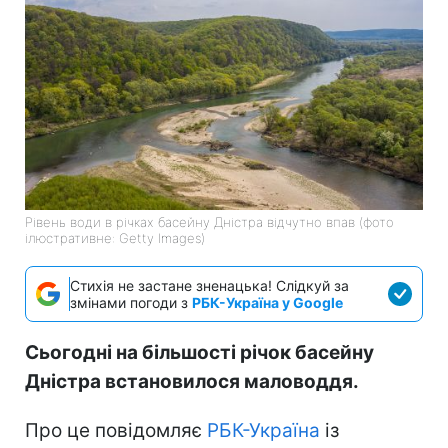
Рівень води в річках басейну Дністра відчутно впав (фото
ілюстративне: Getty Images)
Стихія не застане зненацька! Слідкуй за
змінами погоди з
РБК-Україна у Google
Сьогодні на більшості річок басейну
Дністра встановилося маловоддя.
Про це повідомляє
РБК-Україна
із