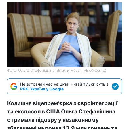
Фото: Ольга Стефанішина (Віталій Носач, РБК-Україна)
Не витрачай час на шум! Читай тільки суть з
РБК-Україна у Google
Колишня віцепремʼєрка з євроінтеграції
та експосол в США Ольга Стефанішина
отримала підозру у незаконному
збагаченні на понад 13,9 млн гривень та