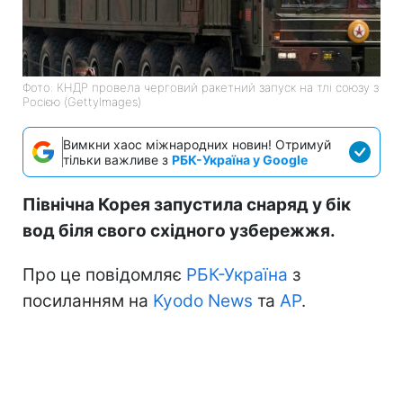
Фото: КНДР провела черговий ракетний запуск на тлі союзу з
Росією (GettyImages)
Вимкни хаос міжнародних новин! Отримуй
тільки важливе з
РБК-Україна у Google
Північна Корея запустила снаряд у бік
вод біля свого східного узбережжя.
Про це повідомляє
РБК-Україна
з
посиланням на
Kyodo News
та
АР
.