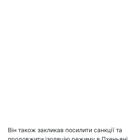
Він також закликав посилити санкції та
продовжити ізоляцію режиму в Пхеньяні.