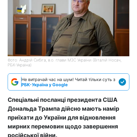
Фото: Андрій Сибіга, в.о. глави МЗС України (Віталій Носач,
РБК-Україна)
Не витрачай час на шум! Читай тільки суть з
РБК-Україна у Google
Спеціальні посланці президента США
Дональда Трампа дійсно мають намір
приїхати до України для відновлення
мирних перемовин щодо завершення
російської війни.