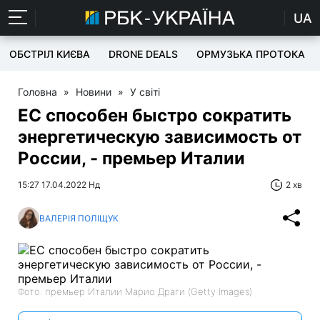
UA
ОБСТРІЛ КИЄВА
DRONE DEALS
ОРМУЗЬКА ПРОТОКА
Головна
»
Новини
»
У світі
ЕС способен быстро сократить
энергетическую зависимость от
России, - премьер Италии
15:27 17.04.2022 Нд
2 хв
ВАЛЕРІЯ ПОЛІЩУК
Фото: премьер Италии Марио Драги (Getty Images)