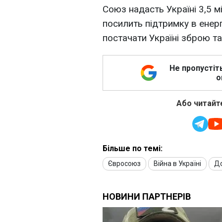
Союз надасть Україні 3,5 м
посилить підтримку в енер
постачати Україні зброю т
Не пропустіт
о
Або читайте
Більше по темі:
Євросоюз
Війна в Україні
До