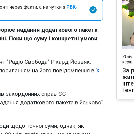
нті через факти, а не чутки з
РБК-
ворює надання додаткового пакета
ні. Поки що суму і конкретні умови
Юлія
т "Радіо Свобода" Рікард Йозвяк,
керів
За р
посиланням на його повідомлення в
X
жал
інт
Ген
трів закордонних справ ЄС
адання додаткового пакета військової
оди щодо точної суми, однак, як