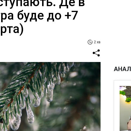
ступають. Де в
тра буде до +7
арта)
2 хв
АНАЛ