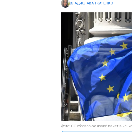
ВЛАДИСЛАВА ТКАЧЕНКО
Фото: ЄС обговорює новий пакет військо