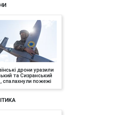
НИ
аїнські дрони уразили
ський та Сизранський
, спалахнули пожежі
ІТИКА