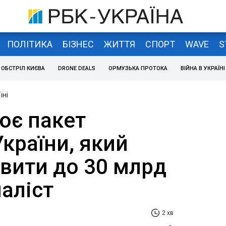
ПОЛІТИКА
БІЗНЕС
ЖИТТЯ
СПОРТ
WAVE
S
ОБСТРІЛ КИЄВА
DRONE DEALS
ОРМУЗЬКА ПРОТОКА
ВІЙНА В УКРАЇНІ
їні
ює пакет
країни, який
вити до 30 млрд
наліст
2 хв