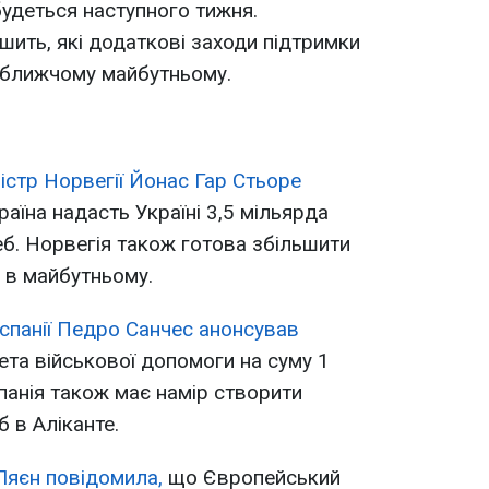
будеться наступного тижня.
шить, які додаткові заходи підтримки
йближчому майбутньому.
істр Норвегії Йонас Гар Стьоре
раїна надасть Україні 3,5 мільярда
еб. Норвегія також готова збільшити
 в майбутньому.
Іспанії Педро Санчес анонсував
ета військової допомоги на суму 1
панія також має намір створити
б в Аліканте.
Ляєн повідомила,
що Європейський