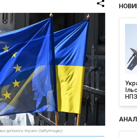
НОВИ
Укр
Іль
НПЗ
АНАЛ
вої допомоги Україні (GettyImages)