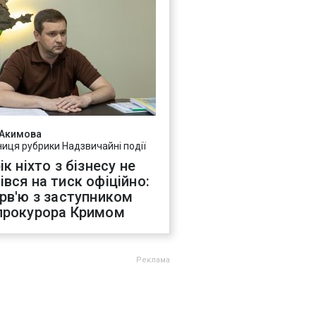
 Акимова
ниця рубрики Надзвичайні події
ік ніхто з бізнесу не
івся на тиск офіційно:
ерв'ю з заступником
прокурора Кримом