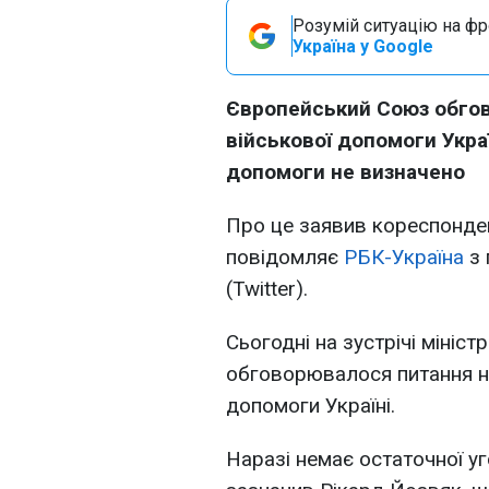
Розумій ситуацію на фро
Україна у Google
Європейський Союз обго
військової допомоги Украї
допомоги не визначено
Про це заявив кореспонден
повідомляє
РБК-Україна
з 
(Twitter).
Сьогодні на зустрічі мініс
обговорювалося питання н
допомоги Україні.
Наразі немає остаточної уг