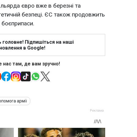
ільярда євро вже в березні та
гетичній безпеці. ЄС також продовжить
а боєприпаси.
ь головне! Підпишіться на наші
новлення в Google!
 нас там, де вам зручно!
помога армії