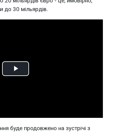
 20 мільярдів євро - це, ймовірно,
и до 30 мільярдів.
Play
Video
ння буде продовжено на зустрічі з